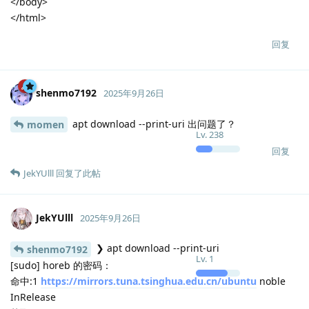
Download failed for "discord" exit code: 1
下载失败: "discord"
Download failed for "io.github.msojocs.wechat-devtools-linux"
exit code: 1
下载失败: "io.github.msojocs.wechat-devtools-linux"
Download failed for "qqmusic" exit code: 1
下载失败: "qqmusic"
Download failed for "wps-office" exit code: 1
下载失败: "wps-office"
Download failed for "code" exit code: 1
下载失败: "code"
回复
JekYUlll
和
shenmo7192
回复了此帖
JekYUlll
2025年9月26日
/tmp
JekYUlll
Lv.
1