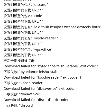
linux"
未找到下载 URL，包名: "koodo-reader"
未找到下载 URL，包名: "wps-office"
QJsonArray([{"current_version":"25.2.0","download_url":"","ico
n":"/usr/share/dbeaver-
ce/dbeaver.png","ignored":false,"name":"dbeaver-
ce","new_version":"25.2.1","package":"dbeaver-
ce","sha512":""},
{"current_version":"1.1.8","download_url":"","icon":"/usr/share
/icons/hicolor/16x16/apps/qqmusic.png","ignored":false,"nam
e":"qqmusic","new_version":"1.1.8-
nosandbox1","package":"qqmusic","sha512":""},
{"current_version":"7.46.12-
0","download_url":"","icon":"/usr/share/icons/hicolor/48x48/ap
ps/bytedance-
feishu.png","ignored":false,"name":"Feishu","new_version":"7
.50.13-0","package":"bytedance-feishu-stable","sha512":""},
{"current_version":"0.0.109","download_url":"","icon":"/usr/sha
re/pixmaps/discord.png","ignored":false,"name":"Discord","n
ew_version":"0.0.111","package":"discord","sha512":""},