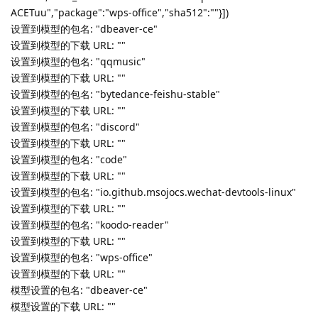
Lv.
1
❯ sudo spark-update-tool
[sudo] horeb 的密码：
QStandardPaths: XDG_RUNTIME_DIR not set, defaulting to
'/tmp/runtime-root'
Running as root.
跳过版本相同的包: "linglong-installer" ( "1.3.3.7-1" → "1.3.3.7-
1" )
临时文件路径： "/tmp/spark-update-tool.Atgbdk"
完整包信息： ()
应用名称列表： ("[Feishu|bytedance-feishu-stable]", "[Visual
Studio Code|code]", "[dbeaver-ce|dbeaver-ce]", "
[Discord|discord]", "[WeChat Dev
Tools|io.github.msojocs.wechat-devtools-linux]", "[Koodo
Reader|koodo-reader]", "[qqmusic|qqmusic]", "[WPS
Writer|wps-office]")
包名: "bytedance-feishu-stable" 图标路径:
"/usr/share/icons/hicolor/48x48/apps/bytedance-feishu.png"
包名: "code" 图标路径: "/usr/share/pixmaps/vscode.png"
包名: "dbeaver-ce" 图标路径: "/usr/share/dbeaver-