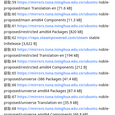
stable/main amd64 Packages [20.1 kB]
获取:22
https://mirrors.tuna.tsinghua.edu.cn/ubuntu
noble-
updates/main Sources [464 kB]
命中:23
https://download.opensuse.org/repositories/home:/kamiya
dm/xUbuntu_24.04
./ InRelease
获取:24
https://apt.releases.hashicorp.com
noble InRelease
[12.9 kB]
获取:25
https://mirrors.tuna.tsinghua.edu.cn/ubuntu
noble-
updates/restricted Sources [53.3 kB]
获取:26
https://mirrors.tuna.tsinghua.edu.cn/ubuntu
noble-
updates/universe Sources [477 kB]
命中:27
https://ppa.launchpadcontent.net/wireshark-
dev/stable/ubuntu
noble InRelease
获取:28
https://mirrors.tuna.tsinghua.edu.cn/ubuntu
noble-
updates/main amd64 Packages [1,443 kB]
获取:29
http://archive.ubuntu.com/ubuntu
noble-updates
InRelease [126 kB]
错误:20
https://downloads.cursor.com/aptrepo
stable