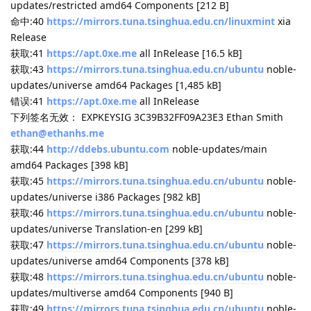
命中:1
https://mirrors.tuna.tsinghua.edu.cn/ubuntu
noble
InRelease
获取:2
https://mirrors.tuna.tsinghua.edu.cn/ubuntu
noble-
updates InRelease [126 kB]
忽略:3
https://apt.protocol.buffers.io
ubuntu InRelease
获取:4
https://download.docker.com/linux/ubuntu
noble
InRelease [48.8 kB]
获取:5
https://packages.microsoft.com/ubuntu/22.04/prod
jammy InRelease [3,632 B]
命中:6
https://deb.nodesource.com/node_18.x
nodistro
InRelease
获取:7
https://dl.google.com/linux/chrome/deb
stable
InRelease [1,825 B]
获取:8
https://packages.microsoft.com/repos/code
stable
InRelease [3,590 B]
命中:9
http://archive.ubuntu.com/ubuntu
noble InRelease
命中:10
https://packages.lunarg.com/vulkan/1.3.296
noble
InRelease
获取:11
https://mirrors.tuna.tsinghua.edu.cn/ubuntu
noble-