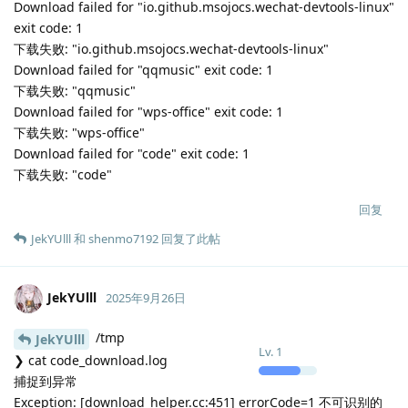
{"current_version":"1.104.1-
1758154125","download_url":"","icon":"/usr/share/pixmaps/vs
code.png","ignored":false,"name":"Visual Studio
Code","new_version":"1.104.2-
1758714318","package":"code","sha512":""},
{"current_version":"1.06.2504010-
2","download_url":"","icon":"/opt/apps/io.github.msojocs.wech
at-devtools-
linux/entries/icons/hicolor/128x128/apps/io.github.msojocs.w
echat-devtools-linux.png","ignored":false,"name":"WeChat
Dev Tools","new_version":"1.06.2504030-
1","package":"io.github.msojocs.wechat-devtools-
linux","sha512":""},
{"current_version":"2.1.5","download_url":"","icon":"/usr/share
/icons/hicolor/256x256/apps/koodo-
reader.png","ignored":false,"name":"Koodo
Reader","new_version":"2.1.6","package":"koodo-
reader","sha512":""},
{"current_version":"12.1.2.22571.AK.preread.sw","download_u