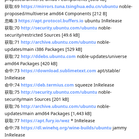
InRelease
由于没有公钥，无法验证下列签名： NO_PUBKEY
42A1772E62E492D6
获取:30
http://ddebs.ubuntu.com
noble-updates InRelease
[41.3 kB]
命中:31
https://packages.redis.io/deb
noble InRelease
获取:32
https://apt.releases.hashicorp.com
noble/main
amd64 Packages [203 kB]
获取:33
https://mirrors.tuna.tsinghua.edu.cn/ubuntu
noble-
updates/main i386 Packages [529 kB]
忽略:3
https://apt.protocol.buffers.io
ubuntu InRelease
获取:34
https://mirrors.tuna.tsinghua.edu.cn/ubuntu
noble-
updates/main Translation-en [282 kB]
获取:35
https://mirrors.tuna.tsinghua.edu.cn/ubuntu
noble-
updates/main amd64 Components [175 kB]
获取:36
https://mirrors.tuna.tsinghua.edu.cn/ubuntu
noble-
updates/restricted amd64 Packages [1,957 kB]
获取:37
https://mirrors.tuna.tsinghua.edu.cn/ubuntu
noble-
updates/restricted Translation-en [441 kB]
获取:38
http://security.ubuntu.com/ubuntu
noble-