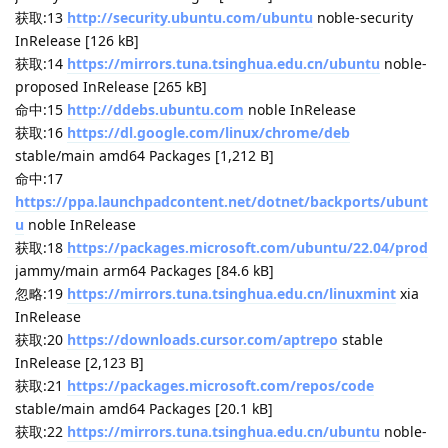
momen
回复了此帖
momen
2025年9月26日
看起来，只是更新器通过缓存知道有哪些更新，
shenmo7192
Lv.
127
但是没法通信
回复
JekYUlll
，
shenmo7192
和
3
人
回复了此帖
JekYUlll
2025年9月26日
更新的缓存在哪里呢？我/tmp/spark-store里是空的
momen
Lv.
1
回复
JekYUlll
2025年9月26日