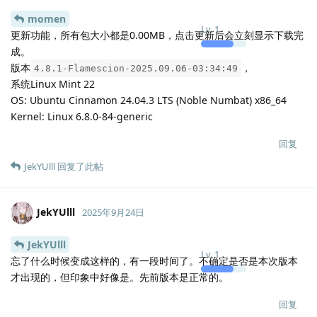
shenmo7192
2025年9月22日
这是qt5的固有缺陷
zhenyu
Lv.
238
切换到x11即可修复此问题
因qt6仍未在发行版间普及，所以主线仍然在用qt5
不过，您可手动编译qt6/dtk6版本的商店，在Thunder分支
回复
zhenyu
回复了此帖
zhenyu
Z
2025年9月24日
好的感谢解答
shenmo7192
Lv.
0
回复