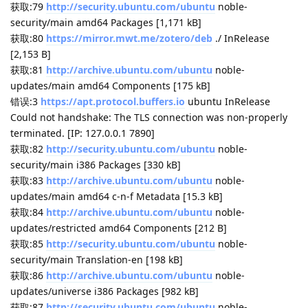
security/universe Sources [320 kB]
获取:39
https://mirrors.tuna.tsinghua.edu.cn/ubuntu
noble-
updates/restricted amd64 Components [212 B]
命中:40
https://mirrors.tuna.tsinghua.edu.cn/linuxmint
xia
Release
获取:41
https://apt.0xe.me
all InRelease [16.5 kB]
获取:43
https://mirrors.tuna.tsinghua.edu.cn/ubuntu
noble-
updates/universe amd64 Packages [1,485 kB]
错误:41
https://apt.0xe.me
all InRelease
下列签名无效： EXPKEYSIG 3C39B32FF09A23E3 Ethan Smith
ethan@ethanhs.me
获取:44
http://ddebs.ubuntu.com
noble-updates/main
amd64 Packages [398 kB]
获取:45
https://mirrors.tuna.tsinghua.edu.cn/ubuntu
noble-
updates/universe i386 Packages [982 kB]
获取:46
https://mirrors.tuna.tsinghua.edu.cn/ubuntu
noble-
updates/universe Translation-en [299 kB]
获取:47
https://mirrors.tuna.tsinghua.edu.cn/ubuntu
noble-
updates/universe amd64 Components [378 kB]