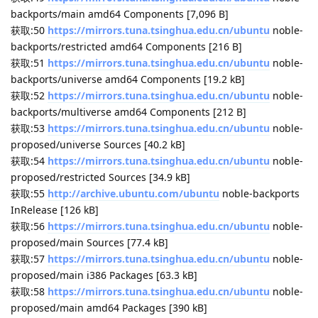
backports InRelease [126 kB]
获取:12
https://packages.microsoft.com/ubuntu/22.04/prod
jammy/main amd64 Packages [255 kB]
获取:13
http://security.ubuntu.com/ubuntu
noble-security
InRelease [126 kB]
获取:14
https://mirrors.tuna.tsinghua.edu.cn/ubuntu
noble-
proposed InRelease [265 kB]
命中:15
http://ddebs.ubuntu.com
noble InRelease
获取:16
https://dl.google.com/linux/chrome/deb
stable/main amd64 Packages [1,212 B]
命中:17
https://ppa.launchpadcontent.net/dotnet/backports/ubunt
u
noble InRelease
获取:18
https://packages.microsoft.com/ubuntu/22.04/prod
jammy/main arm64 Packages [84.6 kB]
忽略:19
https://mirrors.tuna.tsinghua.edu.cn/linuxmint
xia
InRelease
获取:20
https://downloads.cursor.com/aptrepo
stable
InRelease [2,123 B]
获取:21
https://packages.microsoft.com/repos/code