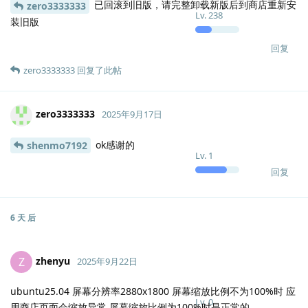
已回滚到旧版，请完整卸载新版后到商店重新安
zero3333333
Lv.
238
装旧版
回复
zero3333333
回复了此帖
zero3333333
2025年9月17日
ok感谢的
shenmo7192
Lv.
1
回复
6 天
后
zhenyu
Z
2025年9月22日
ubuntu25.04 屏幕分辨率2880x1800 屏幕缩放比例不为100%时 应
Lv.
0
用商店页面会缩放异常 屏幕缩放比例为100%时是正常的