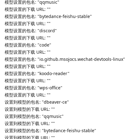
ce/dbeaver.png"
包名: "discord" 图标路径: "/usr/share/pixmaps/discord.png"
包名: "io.github.msojocs.wechat-devtools-linux" 图标路径:
"/opt/apps/io.github.msojocs.wechat-devtools-
linux/entries/icons/hicolor/128x128/apps/io.github.msojocs.w
echat-devtools-linux.png"
包名: "koodo-reader" 图标路径:
"/usr/share/icons/hicolor/256x256/apps/koodo-reader.png"
包名: "qqmusic" 图标路径:
"/usr/share/icons/hicolor/16x16/apps/qqmusic.png"
包名: "wps-office" 图标路径:
"/usr/share/icons/hicolor/48x48/apps/wps-office2023-
wpsmain.png"
未找到下载 URL，包名: "dbeaver-ce"
未找到下载 URL，包名: "qqmusic"
未找到下载 URL，包名: "bytedance-feishu-stable"
未找到下载 URL，包名: "discord"
未找到下载 URL，包名: "code"
未找到下载 URL，包名: "io.github.msojocs.wechat-devtools-