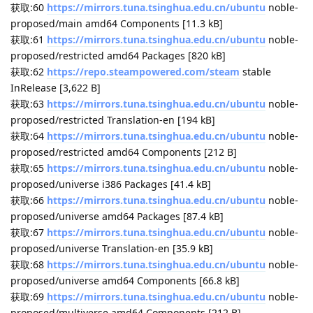
updates/main Sources [464 kB]
命中:23
https://download.opensuse.org/repositories/home:/kamiya
dm/xUbuntu_24.04
./ InRelease
获取:24
https://apt.releases.hashicorp.com
noble InRelease
[12.9 kB]
获取:25
https://mirrors.tuna.tsinghua.edu.cn/ubuntu
noble-
updates/restricted Sources [53.3 kB]
获取:26
https://mirrors.tuna.tsinghua.edu.cn/ubuntu
noble-
updates/universe Sources [477 kB]
命中:27
https://ppa.launchpadcontent.net/wireshark-
dev/stable/ubuntu
noble InRelease
获取:28
https://mirrors.tuna.tsinghua.edu.cn/ubuntu
noble-
updates/main amd64 Packages [1,443 kB]
获取:29
http://archive.ubuntu.com/ubuntu
noble-updates
InRelease [126 kB]
错误:20
https://downloads.cursor.com/aptrepo
stable
InRelease
由于没有公钥，无法验证下列签名： NO_PUBKEY