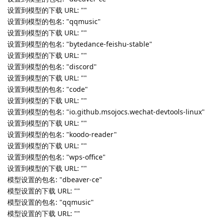
[sudo] horeb 的密码：
QStandardPaths: XDG_RUNTIME_DIR not set, defaulting to
'/tmp/runtime-root'
Running as root.
跳过版本相同的包: "linglong-installer" ( "1.3.3.7-1" → "1.3.3.7-
1" )
临时文件路径： "/tmp/spark-update-tool.Atgbdk"
完整包信息： ()
应用名称列表： ("[Feishu|bytedance-feishu-stable]", "[Visual
Studio Code|code]", "[dbeaver-ce|dbeaver-ce]", "
[Discord|discord]", "[WeChat Dev
Tools|io.github.msojocs.wechat-devtools-linux]", "[Koodo
Reader|koodo-reader]", "[qqmusic|qqmusic]", "[WPS
Writer|wps-office]")
包名: "bytedance-feishu-stable" 图标路径:
"/usr/share/icons/hicolor/48x48/apps/bytedance-feishu.png"
包名: "code" 图标路径: "/usr/share/pixmaps/vscode.png"
包名: "dbeaver-ce" 图标路径: "/usr/share/dbeaver-
ce/dbeaver.png"
包名: "discord" 图标路径: "/usr/share/pixmaps/discord.png"