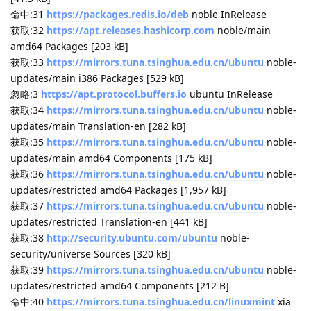
</body>
</html>
回复
shenmo7192
2025年9月26日
apt download --print-uri 出问题了？
momen
Lv.
238
回复
JekYUlll
回复了此帖
JekYUlll
2025年9月26日
❯ apt download --print-uri
shenmo7192
Lv.
1
[sudo] horeb 的密码：
命中:1
https://mirrors.tuna.tsinghua.edu.cn/ubuntu
noble
InRelease