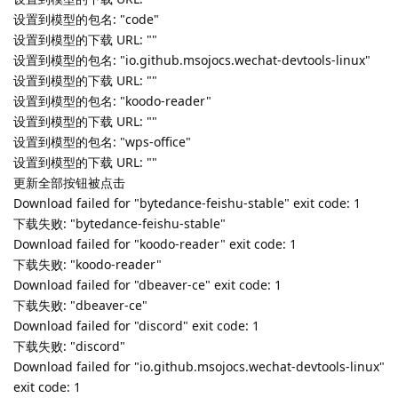
未找到下载 URL，包名: "wps-office"
QJsonArray([{"current_version":"25.2.0","download_url":"","ico
n":"/usr/share/dbeaver-
ce/dbeaver.png","ignored":false,"name":"dbeaver-
ce","new_version":"25.2.1","package":"dbeaver-
ce","sha512":""},
{"current_version":"1.1.8","download_url":"","icon":"/usr/share
/icons/hicolor/16x16/apps/qqmusic.png","ignored":false,"nam
e":"qqmusic","new_version":"1.1.8-
nosandbox1","package":"qqmusic","sha512":""},
{"current_version":"7.46.12-
0","download_url":"","icon":"/usr/share/icons/hicolor/48x48/ap
ps/bytedance-
feishu.png","ignored":false,"name":"Feishu","new_version":"7
.50.13-0","package":"bytedance-feishu-stable","sha512":""},
{"current_version":"0.0.109","download_url":"","icon":"/usr/sha
re/pixmaps/discord.png","ignored":false,"name":"Discord","n
ew_version":"0.0.111","package":"discord","sha512":""},
{"current_version":"1.104.1-
1758154125","download_url":"","icon":"/usr/share/pixmaps/vs