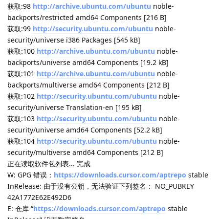
获取:59
https://mirrors.tuna.tsinghua.edu.cn/ubuntu
noble-
proposed/main Translation-en [71.6 kB]
获取:60
https://mirrors.tuna.tsinghua.edu.cn/ubuntu
noble-
proposed/main amd64 Components [11.3 kB]
获取:61
https://mirrors.tuna.tsinghua.edu.cn/ubuntu
noble-
proposed/restricted amd64 Packages [820 kB]
获取:62
https://repo.steampowered.com/steam
stable
InRelease [3,622 B]
获取:63
https://mirrors.tuna.tsinghua.edu.cn/ubuntu
noble-
proposed/restricted Translation-en [194 kB]
获取:64
https://mirrors.tuna.tsinghua.edu.cn/ubuntu
noble-
proposed/restricted amd64 Components [212 B]
获取:65
https://mirrors.tuna.tsinghua.edu.cn/ubuntu
noble-
proposed/universe i386 Packages [41.4 kB]
获取:66
https://mirrors.tuna.tsinghua.edu.cn/ubuntu
noble-
proposed/universe amd64 Packages [87.4 kB]
获取:67
https://mirrors.tuna.tsinghua.edu.cn/ubuntu
noble-
proposed/universe Translation-en [35.9 kB]
获取:68
https://mirrors.tuna.tsinghua.edu.cn/ubuntu
noble-