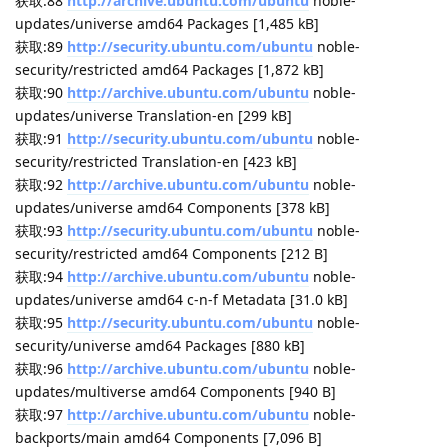
获取:49
https://mirrors.tuna.tsinghua.edu.cn/ubuntu
noble-
backports/main amd64 Components [7,096 B]
获取:50
https://mirrors.tuna.tsinghua.edu.cn/ubuntu
noble-
backports/restricted amd64 Components [216 B]
获取:51
https://mirrors.tuna.tsinghua.edu.cn/ubuntu
noble-
backports/universe amd64 Components [19.2 kB]
获取:52
https://mirrors.tuna.tsinghua.edu.cn/ubuntu
noble-
backports/multiverse amd64 Components [212 B]
获取:53
https://mirrors.tuna.tsinghua.edu.cn/ubuntu
noble-
proposed/universe Sources [40.2 kB]
获取:54
https://mirrors.tuna.tsinghua.edu.cn/ubuntu
noble-
proposed/restricted Sources [34.9 kB]
获取:55
http://archive.ubuntu.com/ubuntu
noble-backports
InRelease [126 kB]
获取:56
https://mirrors.tuna.tsinghua.edu.cn/ubuntu
noble-
proposed/main Sources [77.4 kB]
获取:57
https://mirrors.tuna.tsinghua.edu.cn/ubuntu
noble-
proposed/main i386 Packages [63.3 kB]
获取:58
https://mirrors.tuna.tsinghua.edu.cn/ubuntu
noble-
proposed/main amd64 Packages [390 kB]