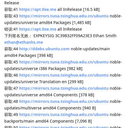
获取:2
https://mirrors.tuna.tsinghua.edu.cn/ubuntu
noble-
updates InRelease [126 kB]
忽略:3
https://apt.protocol.buffers.io
ubuntu InRelease
获取:4
https://download.docker.com/linux/ubuntu
noble
InRelease [48.8 kB]
获取:5
https://packages.microsoft.com/ubuntu/22.04/prod
jammy InRelease [3,632 B]
命中:6
https://deb.nodesource.com/node_18.x
nodistro
InRelease
获取:7
https://dl.google.com/linux/chrome/deb
stable
InRelease [1,825 B]
获取:8
https://packages.microsoft.com/repos/code
stable
InRelease [3,590 B]
命中:9
http://archive.ubuntu.com/ubuntu
noble InRelease
命中:10
https://packages.lunarg.com/vulkan/1.3.296
noble
InRelease
获取:11
https://mirrors.tuna.tsinghua.edu.cn/ubuntu
noble-
backports InRelease [126 kB]
获取:12
https://packages.microsoft.com/ubuntu/22.04/prod