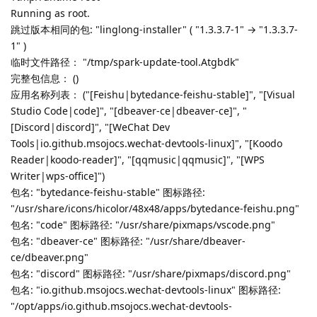
回复
shenmo7192
回复了此帖
shenmo7192
2025年9月24日
sudo spark-update-tool
JekYUlll
Lv.
238
看看输出
回复
JekYUlll
回复了此帖
momen
2025年9月25日
@JekYUlll
Lv.
127
你在/tmp目录下应该可以看到以应用为名的log文件和metalink文
件，可以把内容贴出来吗？