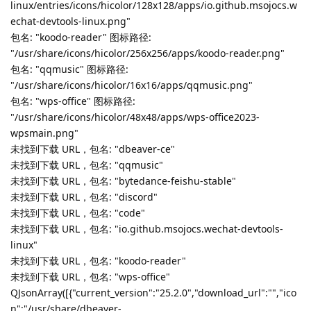
如更新vscode,你会找到code开头的log文件和metalink文件。