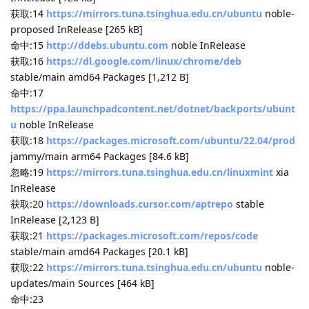
momen
2025年9月26日
看起来，只是更新器通过缓存知道有哪些更新，
shenmo7192
Lv.
127
但是没法通信
回复
JekYUlll
，
shenmo7192
和
3
人
回复了此帖
JekYUlll
2025年9月26日
更新的缓存在哪里呢？我/tmp/spark-store里是空的
momen
Lv.
1
回复
JekYUlll
2025年9月26日
.config/spark-union/spark-store
momen
Lv.
1