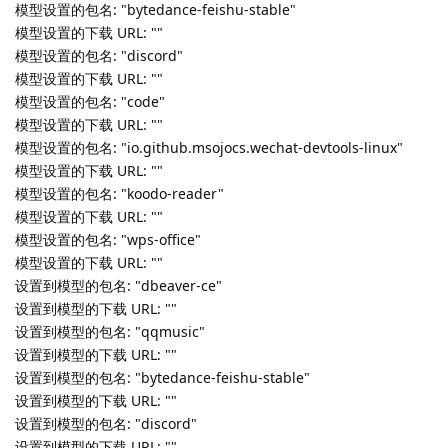
包名: "io.github.msojocs.wechat-devtools-linux" 图标路径:
"/opt/apps/io.github.msojocs.wechat-devtools-
linux/entries/icons/hicolor/128x128/apps/io.github.msojocs.w
echat-devtools-linux.png"
包名: "koodo-reader" 图标路径:
"/usr/share/icons/hicolor/256x256/apps/koodo-reader.png"
包名: "qqmusic" 图标路径:
"/usr/share/icons/hicolor/16x16/apps/qqmusic.png"
包名: "wps-office" 图标路径:
"/usr/share/icons/hicolor/48x48/apps/wps-office2023-
wpsmain.png"
未找到下载 URL，包名: "dbeaver-ce"
未找到下载 URL，包名: "qqmusic"
未找到下载 URL，包名: "bytedance-feishu-stable"
未找到下载 URL，包名: "discord"
未找到下载 URL，包名: "code"
未找到下载 URL，包名: "io.github.msojocs.wechat-devtools-
linux"
未找到下载 URL，包名: "koodo-reader"