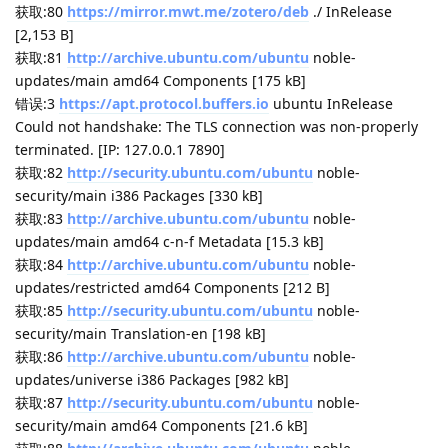
updates/restricted amd64 Components [212 B]
命中:40
https://mirrors.tuna.tsinghua.edu.cn/linuxmint
xia
Release
获取:41
https://apt.0xe.me
all InRelease [16.5 kB]
获取:43
https://mirrors.tuna.tsinghua.edu.cn/ubuntu
noble-
updates/universe amd64 Packages [1,485 kB]
错误:41
https://apt.0xe.me
all InRelease
下列签名无效： EXPKEYSIG 3C39B32FF09A23E3 Ethan Smith
ethan@ethanhs.me
获取:44
http://ddebs.ubuntu.com
noble-updates/main
amd64 Packages [398 kB]
获取:45
https://mirrors.tuna.tsinghua.edu.cn/ubuntu
noble-
updates/universe i386 Packages [982 kB]
获取:46
https://mirrors.tuna.tsinghua.edu.cn/ubuntu
noble-
updates/universe Translation-en [299 kB]
获取:47
https://mirrors.tuna.tsinghua.edu.cn/ubuntu
noble-
updates/universe amd64 Components [378 kB]
获取:48
https://mirrors.tuna.tsinghua.edu.cn/ubuntu
noble-
updates/multiverse amd64 Components [940 B]