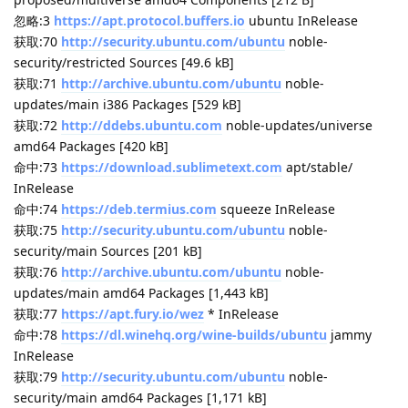
42A1772E62E492D6
获取:30
http://ddebs.ubuntu.com
noble-updates InRelease
[41.3 kB]
命中:31
https://packages.redis.io/deb
noble InRelease
获取:32
https://apt.releases.hashicorp.com
noble/main
amd64 Packages [203 kB]
获取:33
https://mirrors.tuna.tsinghua.edu.cn/ubuntu
noble-
updates/main i386 Packages [529 kB]
忽略:3
https://apt.protocol.buffers.io
ubuntu InRelease
获取:34
https://mirrors.tuna.tsinghua.edu.cn/ubuntu
noble-
updates/main Translation-en [282 kB]
获取:35
https://mirrors.tuna.tsinghua.edu.cn/ubuntu
noble-
updates/main amd64 Components [175 kB]
获取:36
https://mirrors.tuna.tsinghua.edu.cn/ubuntu
noble-
updates/restricted amd64 Packages [1,957 kB]
获取:37
https://mirrors.tuna.tsinghua.edu.cn/ubuntu
noble-
updates/restricted Translation-en [441 kB]
获取:38
http://security.ubuntu.com/ubuntu
noble-
security/universe Sources [320 kB]
获取:39
https://mirrors.tuna.tsinghua.edu.cn/ubuntu
noble-