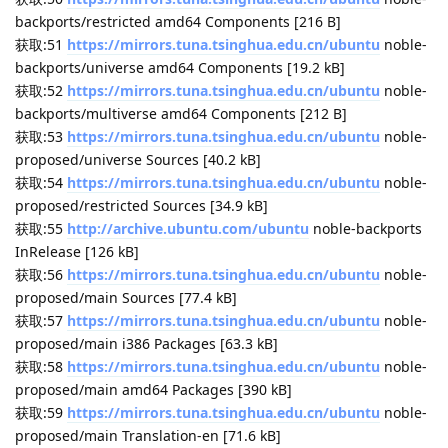
jammy/main amd64 Packages [255 kB]
获取:13
http://security.ubuntu.com/ubuntu
noble-security
InRelease [126 kB]
获取:14
https://mirrors.tuna.tsinghua.edu.cn/ubuntu
noble-
proposed InRelease [265 kB]
命中:15
http://ddebs.ubuntu.com
noble InRelease
获取:16
https://dl.google.com/linux/chrome/deb
stable/main amd64 Packages [1,212 B]
命中:17
https://ppa.launchpadcontent.net/dotnet/backports/ubunt
u
noble InRelease
获取:18
https://packages.microsoft.com/ubuntu/22.04/prod
jammy/main arm64 Packages [84.6 kB]
忽略:19
https://mirrors.tuna.tsinghua.edu.cn/linuxmint
xia
InRelease
获取:20
https://downloads.cursor.com/aptrepo
stable
InRelease [2,123 B]
获取:21
https://packages.microsoft.com/repos/code
stable/main amd64 Packages [20.1 kB]
获取:22
https://mirrors.tuna.tsinghua.edu.cn/ubuntu
noble-