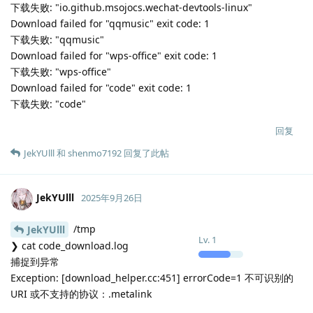
code.png","ignored":false,"name":"Visual Studio
Code","new_version":"1.104.2-
1758714318","package":"code","sha512":""},
{"current_version":"1.06.2504010-
2","download_url":"","icon":"/opt/apps/io.github.msojocs.wech
at-devtools-
linux/entries/icons/hicolor/128x128/apps/io.github.msojocs.w
echat-devtools-linux.png","ignored":false,"name":"WeChat
Dev Tools","new_version":"1.06.2504030-
1","package":"io.github.msojocs.wechat-devtools-
linux","sha512":""},
{"current_version":"2.1.5","download_url":"","icon":"/usr/share
/icons/hicolor/256x256/apps/koodo-
reader.png","ignored":false,"name":"Koodo
Reader","new_version":"2.1.6","package":"koodo-
reader","sha512":""},
{"current_version":"12.1.2.22571.AK.preread.sw","download_u
rl":"","icon":"/usr/share/icons/hicolor/48x48/apps/wps-
office2023-wpsmain.png","ignored":false,"name":"WPS