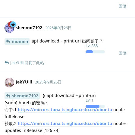
Download failed for "io.github.msojocs.wechat-devtools-linux"
exit code: 1
下载失败: "io.github.msojocs.wechat-devtools-linux"
Download failed for "qqmusic" exit code: 1
下载失败: "qqmusic"
Download failed for "wps-office" exit code: 1
下载失败: "wps-office"
Download failed for "code" exit code: 1
下载失败: "code"
回复
JekYUlll
和
shenmo7192
回复了此帖
JekYUlll
2025年9月26日
/tmp
JekYUlll
Lv.
1
❯ cat code_download.log
捕捉到异常