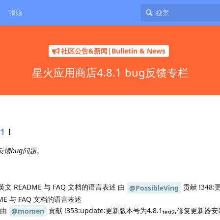
捐赠
社区公告&新闻|Bulletin & News
星火应用商店4.8.1 bug反馈专栏
1
！
反馈bug问题。
 README 与 FAQ 文档的语言表述 由
贡献 !348
@PossibleVing
E 与 FAQ 文档的语言表述
 由
贡献 !353:update:更新版本号为4.8.1
,修复更新器
@momen
test2