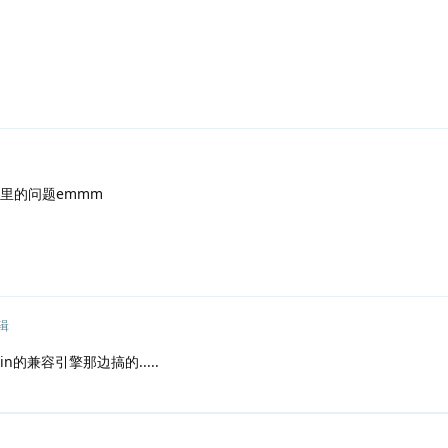
里的问题emmm
辑
n的兼容引擎那边搞的.....