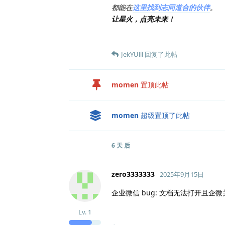
都能在
这里找到志同道合的伙伴
。
让星火，点亮未来！
JekYUlll
回复了此帖
momen
置顶此帖
momen
超级置顶了此帖
6 天
后
zero3333333
2025年9月15日
企业微信 bug: 文档无法打开且企
Lv.
1