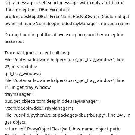
reply_message = self.send_message_with_reply_and_block(
dbus.exceptions.DBusException:
org.freedesktop.DBus.Error.NameHasNoOwner: Could not get
owner of name 'com.deepin.dde.TrayManager': no such name
During handling of the above exception, another exception
occurred:
Traceback (most recent call last):
File "/opt/spark-dwine-helper/spark_get_tray_window", line
22, in <module>
get_tray_window()
File "/opt/spark-dwine-helper/spark_get_tray_window", line
11, in get_tray_window
traymanager =
bus.get_object("com.deepin.dde.TrayManager",
"/com/deepin/dde/TrayManager")
File "/usr/lib/python3/dist-packages/dbus/bus.py", line 241, in
get_object
return self.ProxyObjectClass(self, bus_name, object_path,