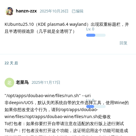
hanzn-zzx
2025年10月26日
已编辑
KUbuntu25.10（KDE plasma6.4 wayland）出现双重标题栏，并
Lv.
0
且半透明很诡异（几乎就是全透明了）
回复
22 天
后
老菜鸟
老
2025年11月17日
"/opt/apps/doubao-wine/files/run.sh" --uri
Lv.
0
非deepin/UOS，默认关闭系统自带的文件选择工具，使用Wine的
如果你想改变这个行为，请到/opt/apps/doubao-
wine/files//opt/apps/doubao-wine/files/run.sh处修改
To打包者：如果你要打开自带请注意在适配的发行版上进行测试
To用户：打包者没有打开这个功能，这证明启用这个功能可能造成