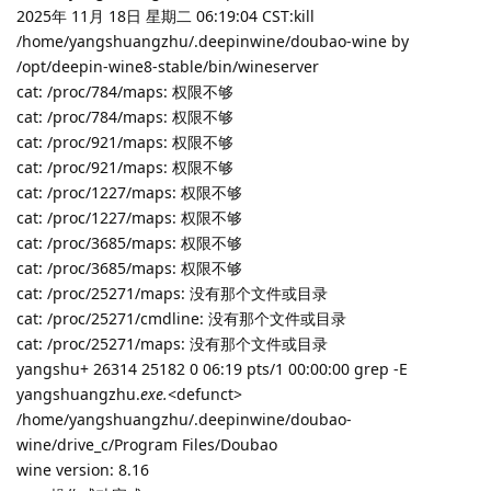
2025年 11月 18日 星期二 06:19:04 CST:kill
/home/yangshuangzhu/.deepinwine/doubao-wine by
/opt/deepin-wine8-stable/bin/wineserver
cat: /proc/784/maps: 权限不够
cat: /proc/784/maps: 权限不够
cat: /proc/921/maps: 权限不够
cat: /proc/921/maps: 权限不够
cat: /proc/1227/maps: 权限不够
cat: /proc/1227/maps: 权限不够
cat: /proc/3685/maps: 权限不够
cat: /proc/3685/maps: 权限不够
cat: /proc/25271/maps: 没有那个文件或目录
cat: /proc/25271/cmdline: 没有那个文件或目录
cat: /proc/25271/maps: 没有那个文件或目录
yangshu+ 26314 25182 0 06:19 pts/1 00:00:00 grep -E
yangshuangzhu.
exe.
<defunct>
/home/yangshuangzhu/.deepinwine/doubao-
wine/drive_c/Program Files/Doubao
wine version: 8.16