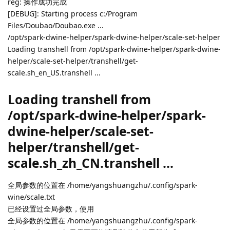
reg: 操作成功完成
[DEBUG]: Starting process c:/Program
Files/Doubao/Doubao.exe ...
/opt/spark-dwine-helper/spark-dwine-helper/scale-set-helper
Loading transhell from /opt/spark-dwine-helper/spark-dwine-
helper/scale-set-helper/transhell/get-
scale.sh_en_US.transhell ...
Loading transhell from
/opt/spark-dwine-helper/spark-
dwine-helper/scale-set-
helper/transhell/get-
scale.sh_zh_CN.transhell ...
全局参数的位置在 /home/yangshuangzhu/.config/spark-
wine/scale.txt
已经设置过全局参数，使用
全局参数的位置在 /home/yangshuangzhu/.config/spark-