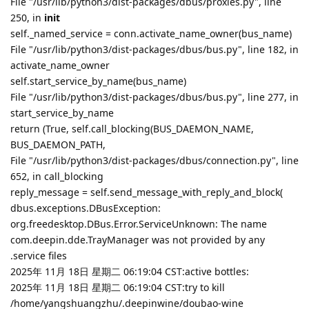
File "/usr/lib/python3/dist-packages/dbus/proxies.py", line
250, in
init
self._named_service = conn.activate_name_owner(bus_name)
File "/usr/lib/python3/dist-packages/dbus/bus.py", line 182, in
activate_name_owner
self.start_service_by_name(bus_name)
File "/usr/lib/python3/dist-packages/dbus/bus.py", line 277, in
start_service_by_name
return (True, self.call_blocking(BUS_DAEMON_NAME,
BUS_DAEMON_PATH,
File "/usr/lib/python3/dist-packages/dbus/connection.py", line
652, in call_blocking
reply_message = self.send_message_with_reply_and_block(
dbus.exceptions.DBusException:
org.freedesktop.DBus.Error.ServiceUnknown: The name
com.deepin.dde.TrayManager was not provided by any
.service files
2025年 11月 18日 星期二 06:19:04 CST:active bottles:
2025年 11月 18日 星期二 06:19:04 CST:try to kill
/home/yangshuangzhu/.deepinwine/doubao-wine