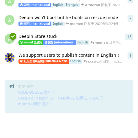
A
Altheron
回复于
2020年3月25日
国际|international
English
Français
Deepin won't boot but he boots on rescue mode
7
7
条
A
momen
回复于
2020年3月24日
国际|international
English
Deepin Store stuck
15
15
A
momen
回复于
2020年3月
solved 已解决
国际|international
English
We support users to publish content in English！
1
1
条
wcswcs4
回复于
2020年1月4日
社区公告&新闻|Bulletin & News
English
更新公告
GXDE OS 2025发布！
GXDE For deepin 25：deepin25 能用上 GXDE 了！
momoAI助手发布！