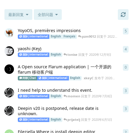
最新回复
全部问题
YoyoOS, premières impressions
5
5
条
pzm9012
回复于
2022年10月2日
国际|international
English
Français
yaoshi (Key)
4
4
条
tonise
回复于
2020年12月9日
国际|international
English
A Open source Flarum application | 一个开源的
0
0
条
flarum 移动客户端
xkeyC
发布于
2020年9月14日
闲聊|Chat
国际|international
English
I need help to understand this event.
3
3
条
momen
回复于
2020年7月8日
国际|international
English
Deepin v20 is postponed, release date is
3
3
条
unknown.
prijatelj
回复于
2020年6月5日
国际|international
English
Fileziella Where is install deepin editor
2
2
条