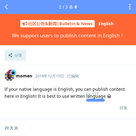
2
/
3
条
社区公告&新闻|Bulletin & News
English
We support users to publish content in English！
分享
momen
2019年12月15日
已编辑
If your native language is English, you can publish content
Lv.
127
here in English! It is best to use written language.😀
回复
20 天
后