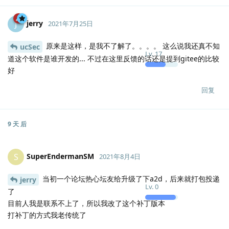
jerry
J
2021年7月25日
原来是这样，是我不了解了。。。。 这么说我还真不知
ucSec
Lv.
17
道这个软件是谁开发的... 不过在这里反馈的话还是提到gitee的比较
好
回复
9 天
后
SuperEndermanSM
S
2021年8月4日
当初一个论坛热心坛友给升级了下a2d，后来就打包投递
jerry
Lv.
0
了
目前人我是联系不上了，所以我改了这个补丁版本
打补丁的方式我老传统了