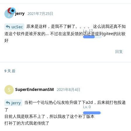
jerry
J
2021年7月25日
原来是这样，是我不了解了。。。。 这么说我还真不知
ucSec
Lv.
17
道这个软件是谁开发的... 不过在这里反馈的话还是提到gitee的比较
好
回复
9 天
后
SuperEndermanSM
S
2021年8月4日
当初一个论坛热心坛友给升级了下a2d，后来就打包投递
jerry
Lv.
0
了
目前人我是联系不上了，所以我改了这个补丁版本
打补丁的方式我老传统了