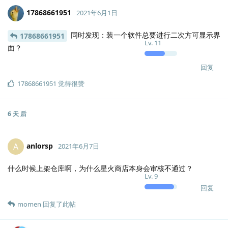
17868661951
2021年6月1日
同时发现：装一个软件总要进行二次方可显示界
17868661951
Lv.
11
面？
回复
17868661951
觉得很赞
6 天
后
anlorsp
A
2021年6月7日
什么时候上架仓库啊，为什么星火商店本身会审核不通过？
Lv.
9
回复
momen
回复了此帖