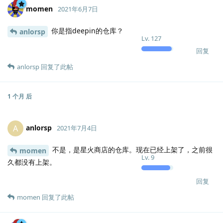
momen
2021年6月7日
你是指deepin的仓库？
anlorsp
Lv.
127
回复
anlorsp
回复了此帖
1 个月
后
anlorsp
A
2021年7月4日
不是，是星火商店的仓库。现在已经上架了，之前很
momen
Lv.
9
久都没有上架。
回复
momen
回复了此帖