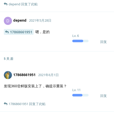
depend
回复了此帖
depend
D
2021年5月28日
嗯，是的
17868661951
Lv.
6
回复
5 天
后
17868661951
2021年6月1日
发现360尝鲜版安装上了，确提示重装？
Lv.
11
回复
17868661951
回复了此帖