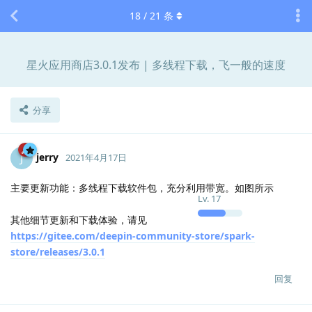
18
/
21
条
星火应用商店3.0.1发布 | 多线程下载，飞一般的速度
分享
jerry
J
2021年4月17日
主要更新功能：多线程下载软件包，充分利用带宽。如图所示
Lv.
17
其他细节更新和下载体验，请见
https://gitee.com/deepin-community-store/spark-
store/releases/3.0.1
回复