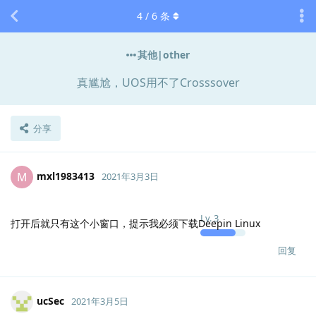
4
/
6
条
其他|other
真尴尬，UOS用不了Crosssover
分享
mxl1983413
M
2021年3月3日
Lv.
3
打开后就只有这个小窗口，提示我必须下载Deepin Linux
回复
ucSec
2021年3月5日