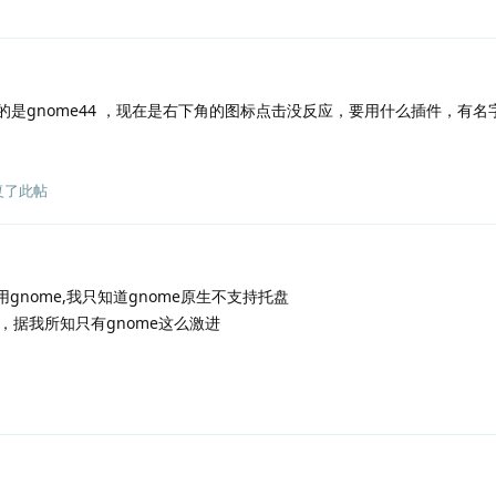
是gnome44 ，现在是右下角的图标点击没反应，要用什么插件，有名
复了此帖
gnome,我只知道gnome原生不支持托盘
据我所知只有gnome这么激进