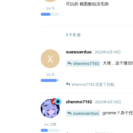
可以的 截图貌似没毛病
Lv.
5
5 个月
后
xuewuerduo
2023年4月18日
X
大佬，这个微信
shenmo7192
Lv.
0
shenmo7192
回复了此帖
shenmo7192
2023年4月18日
gnome？弄个
xuewuerduo
Lv.
238