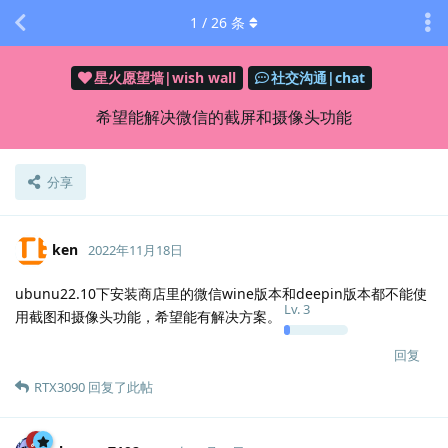
1
/
26
条
星火愿望墙|wish wall
社交沟通|chat
希望能解决微信的截屏和摄像头功能
分享
ken
2022年11月18日
ubunu22.10下安装商店里的微信wine版本和deepin版本都不能使
Lv.
3
用截图和摄像头功能，希望能有解决方案。
回复
RTX3090
回复了此帖