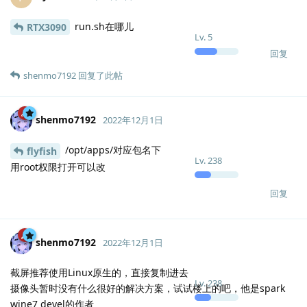
run.sh在哪儿
RTX3090
Lv.
5
回复
shenmo7192
回复了此帖
shenmo7192
2022年12月1日
/opt/apps/对应包名下
flyfish
Lv.
238
用root权限打开可以改
回复
shenmo7192
2022年12月1日
截屏推荐使用Linux原生的，直接复制进去
Lv.
238
摄像头暂时没有什么很好的解决方案，试试楼上的吧，他是spark
wine7 devel的作者