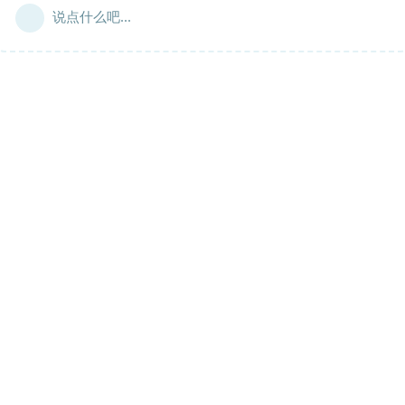
说点什么吧...
Copyright © 2020-NOW spark-app.store
All Rights Reserved Powered by DOSU Development Team
星火社区（DOSU社区），隶属于星火团队运营