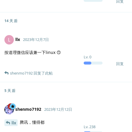
回复
14 天
后
llx
L
2023年12月7日
按道理微信应该兼一下linux 🙃
Lv.
0
回复
shenmo7192
回复了此帖
5 天
后
shenmo7192
2023年12月12日
腾讯，懂得都
llx
Lv.
238