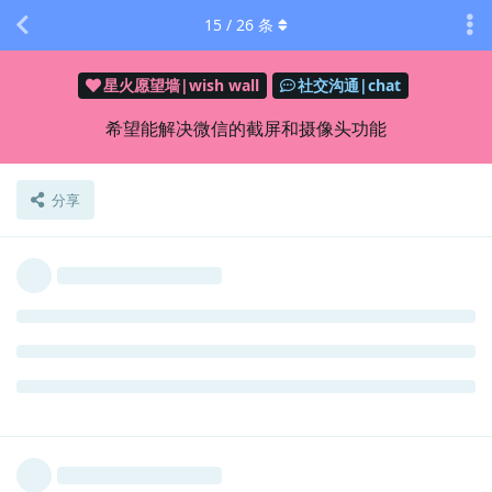
回复
15
/
26
条
RTX3090
回复了此帖
shenmo7192
2022年11月19日
xdroid？
Lv.
238
回复
9 天
后
RTX3090
R
2022年11月28日
ken
Lv.
10
打开 run.sh可执行档，将deepin-wine6-stable更改为spark-
wine7-devel