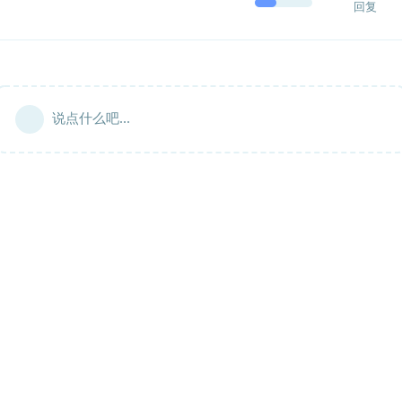
回复
说点什么吧...
Copyright © 2020-NOW spark-app.store
All Rights Reserved Powered by DOSU Development Team
星火社区（DOSU社区），隶属于星火团队运营
下载服务器由
简单好用的云服务器(www.zun.com)-尊云
提供支持