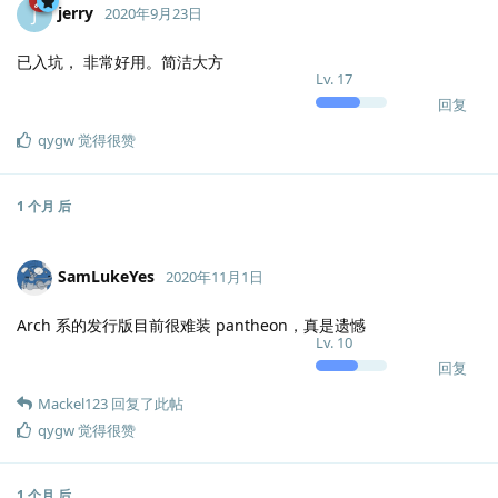
jerry
J
2020年9月23日
已入坑， 非常好用。简洁大方
Lv.
17
回复
qygw
觉得很赞
1 个月
后
SamLukeYes
2020年11月1日
Arch 系的发行版目前很难装 pantheon，真是遗憾
Lv.
10
回复
Mackel123
回复了此帖
qygw
觉得很赞
1 个月
后