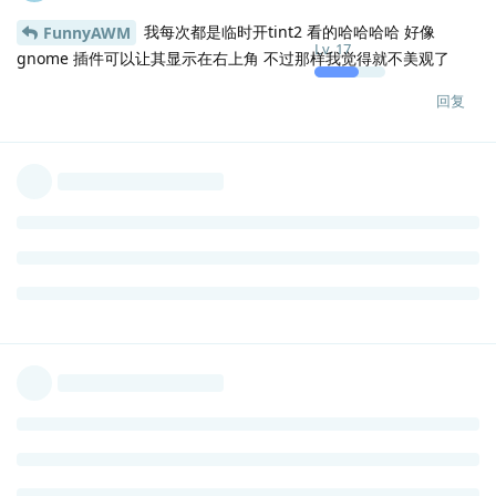
我每次都是临时开tint2 看的哈哈哈哈 好像
FunnyAWM
Lv.
17
gnome 插件可以让其显示在右上角 不过那样我觉得就不美观了
回复
jerry
J
2021年2月21日
FunnyAWM
Lv.
17
https://elementaryos.stackexchange.com/questions/4226/h
ow-can-i-get-applications-to-display-a-system-tray-icon
回复
jerry
J
2021年2月21日
https://github.com/donadigo/wingpanel-indicator-
Lv.
17
namarupa