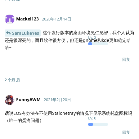
Mackel123
2020年12月14日
这个发行版本的桌面环境见仁见智，我个人
认为
SamLukeYes
Lv.
2
还是很漂亮的，而且软件很方便，但还是gnome和kde更加稳定哈
哈~
回复
2 个月
后
FunnyAWM
2021年2月20日
话说EOS有办法在不使用Stalonetray的情况下显示系统托盘图标吗
Lv.
6
（唯一的蛋疼问题）
回复