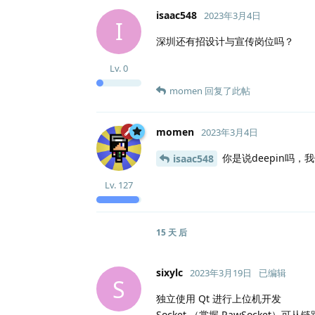
isaac548
2023年3月4日
I
深圳还有招设计与宣传岗位吗？
Lv.
0
momen
回复了此帖
momen
2023年3月4日
你是说deepin吗
isaac548
Lv.
127
15 天
后
sixylc
2023年3月19日
已编辑
S
独立使用 Qt 进行上位机开发
Socket （掌握 RawSocket）可