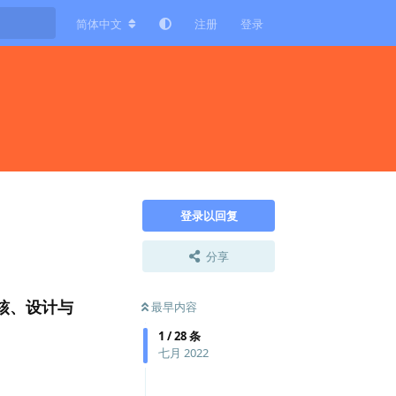
简体中文
注册
登录
登录以回复
分享
核、设计与
最早内容
1
/
28
条
七月 2022