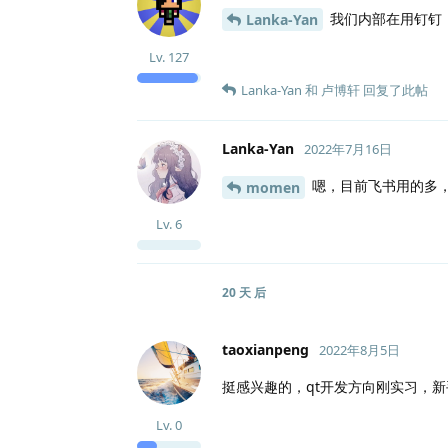
我们内部在用钉钉，
Lanka-Yan
Lv.
127
Lanka-Yan
和
卢博轩
回复了此帖
Lanka-Yan
2022年7月16日
嗯，目前飞书用的多
momen
Lv.
6
20 天
后
taoxianpeng
2022年8月5日
挺感兴趣的，qt开发方向刚实习，新
Lv.
0