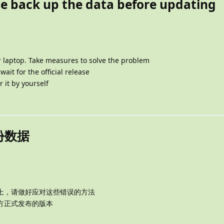
 back up the data before updating
 laptop. Take measures to solve the problem
 wait for the official release
r it by yourself
份数据
上，请做好应对这些错误的方法
方正式发布的版本