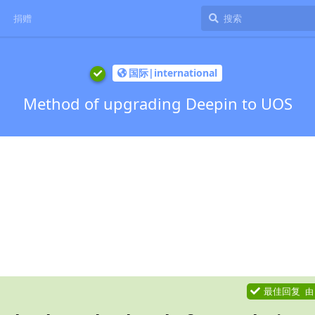
捐赠
国际|international
Method of upgrading Deepin to UOS
最佳回复