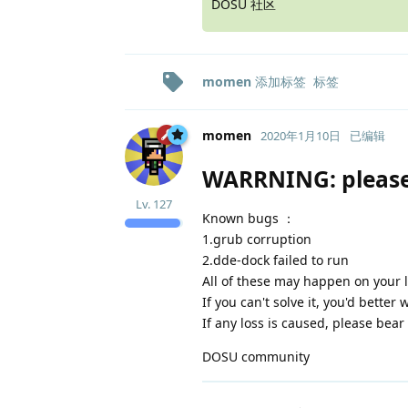
DOSU 社区
momen
添加标签
标签
momen
2020年1月10日
已编辑
WARRNING: please 
Lv.
127
Known bugs ：
1.grub corruption
2.dde-dock failed to run
All of these may happen on your 
If you can't solve it, you'd better w
If any loss is caused, please bear 
DOSU community