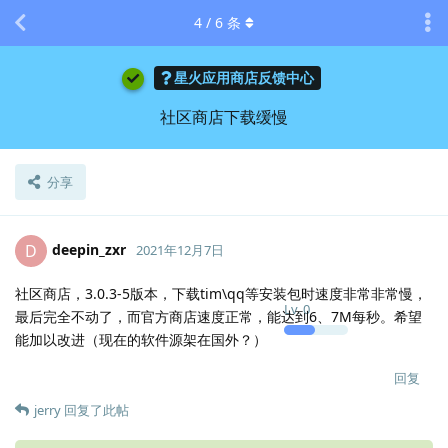
4
/
6
条
星火应用商店反馈中心
社区商店下载缓慢
分享
deepin_zxr
D
2021年12月7日
社区商店，3.0.3-5版本，下载tim\qq等安装包时速度非常非常慢，
Lv.
0
最后完全不动了，而官方商店速度正常，能达到6、7M每秒。希望
能加以改进（现在的软件源架在国外？）
回复
jerry
回复了此帖