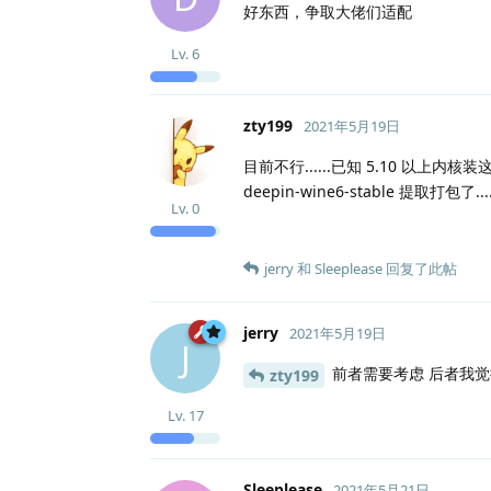
好东西，争取大佬们适配
Lv.
6
zty199
2021年5月19日
目前不行......已知 5.10 以上内
deepin-wine6-stable 提取打包了....
Lv.
0
jerry
和
Sleeplease
回复了此帖
jerry
2021年5月19日
J
前者需要考虑 后者我
zty199
Lv.
17
Sleeplease
2021年5月21日