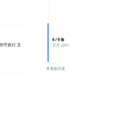
回复
6
/
9
条
的可执行 文
五月 2021
回复
最新回复
回复