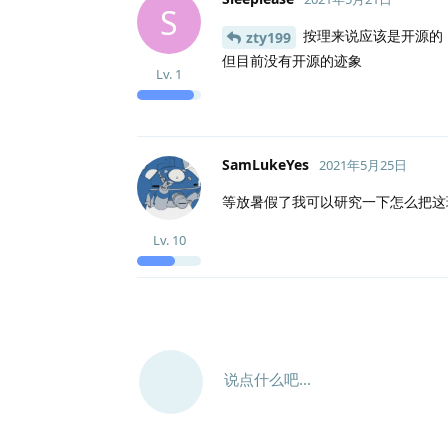
S
按理来说应该是开源的，首
zty199
但目前没有开源的迹象
Lv.
1
SamLukeYes
2021年5月25日
等放暑假了我可以研究一下怎么把这玩意
Lv.
10
说点什么吧...