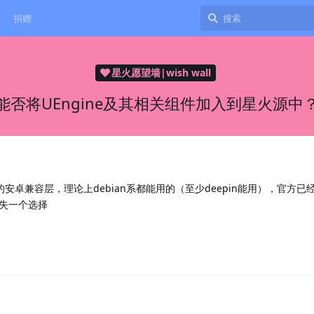
捐赠
星火愿望墙|wish wall
能否将UEngine及其相关组件加入到星火源中
x的安卓兼容层，理论上debian系都能用的（至少deepin能用），官方
失一个选择