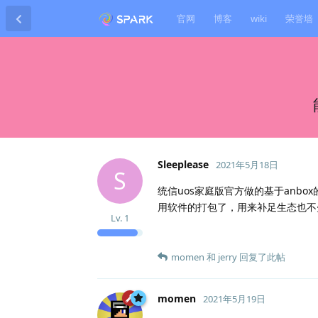
官网
博客
wiki
荣誉墙
Sleeplease
2021年5月18日
S
统信uos家庭版官方做的基于anbo
用软件的打包了，用来补足生态也不
Lv.
1
momen
和
jerry
回复了此帖
momen
2021年5月19日