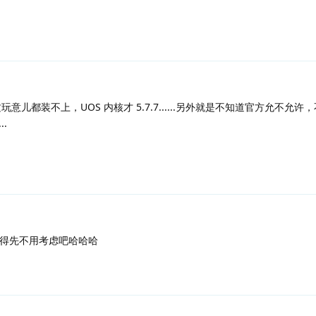
核装这玩意儿都装不上，UOS 内核才 5.7.7......另外就是不知道官方允不允
..
觉得先不用考虑吧哈哈哈