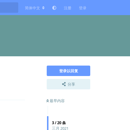
简体中文
注册
登录
登录以回复
分享
回复
最早内容
3
/
20
条
三月 2021