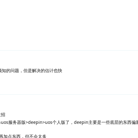
～
预知的问题，但是解决的估计也快
大招
os服务器版>deepin>uos个人版了，deepin主要是一些底层的东西
修，再加点东西，但不会太多