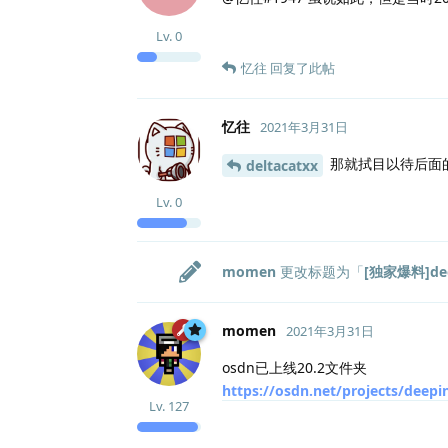
Lv.
0
忆往
回复了此帖
忆往
2021年3月31日
那就拭目以待后面的
deltacatxx
Lv.
0
momen
更改标题为「
[独家爆料]de
momen
2021年3月31日
osdn已上线20.2文件夹
https://osdn.net/projects/deepi
Lv.
127