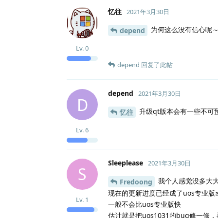
忆往
2021年3月30日
为何这么没有信心呢
depend
Lv.
0
depend
回复了此帖
depend
2021年3月30日
D
升级qt版本会有一些不可
忆往
Lv.
6
Sleeplease
2021年3月30日
S
我个人感觉没多大
Fredoong
现在的更新进度已经成了uos专业版≥u
Lv.
1
一般不会比uos专业版快
估计就是把uos1031的bug修一