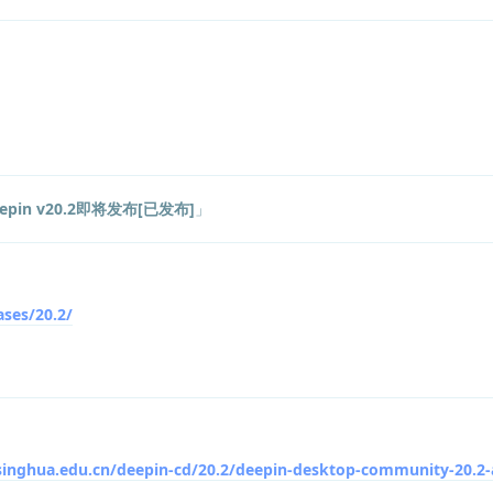
epin v20.2即将发布[已发布]
」
ases/20.2/
tsinghua.edu.cn/deepin-cd/20.2/deepin-desktop-community-20.2