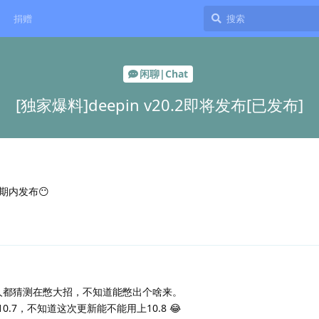
捐赠
闲聊|Chat
[独家爆料]deepin v20.2即将发布[已发布]
期内发布😶
多人都猜测在憋大招，不知道能憋出个啥来。
在10.7，不知道这次更新能不能用上10.8 😂