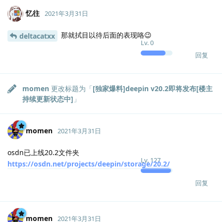
忆往
2021年3月31日
那就拭目以待后面的表现咯😉
deltacatxx
Lv.
0
回复
momen
更改标题为「
[独家爆料]deepin v20.2即将发布[楼主
持续更新状态中]
」
momen
2021年3月31日
osdn已上线20.2文件夹
Lv.
127
https://osdn.net/projects/deepin/storage/20.2/
回复
momen
2021年3月31日