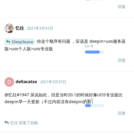
回复
忆往
2021年3月31日
你这个顺序有问题 ，应该是 deepin>uos服务器
Sleeplease
Lv.
0
版>uos个人版>uos专业版
回复
deltacatxx
D
2021年3月31日
@忆往#1947 虽说如此，但是当时20.1的时候好像UOS专业版比
Lv.
0
deepin早一天更新（不过内容没有deepin的新）
回复
忆往
回复了此帖