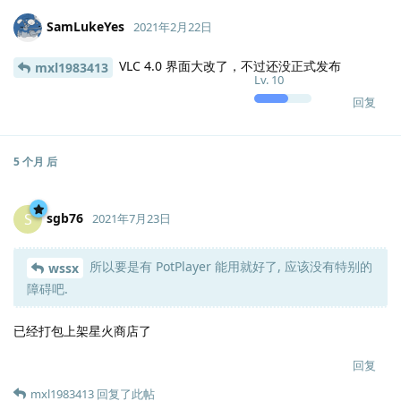
SamLukeYes
2021年2月22日
VLC 4.0 界面大改了，不过还没正式发布
mxl1983413
Lv.
10
回复
5 个月
后
sgb76
S
2021年7月23日
所以要是有 PotPlayer 能用就好了, 应该没有特别的
wssx
Lv.
14
障碍吧.
已经打包上架星火商店了
回复
mxl1983413
回复了此帖