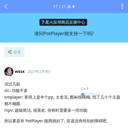
17
/
21
条
星火应用商店反馈中心
请问PotPlayer能支持一下吗?
分享
wssx
2021年2月9日
试过几款
Lv.
1
vlc: 功能不多
smplayer: 算得上是半个pp, 太老丑, 图标很模糊, 找了几十个主题
都不顺眼.
mpv: 超级简洁, 很喜欢, 但有时需要多一些功能
所以要是有 PotPlayer 能用就好了, 应该没有特别的障碍吧.