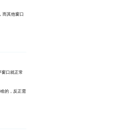
化，而其他窗口
回复
序窗口就正常
大小啥的，反正需
回复