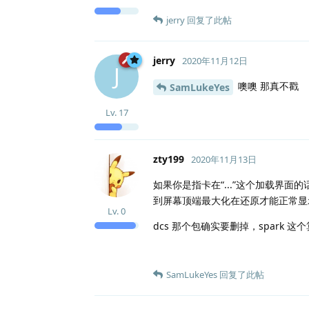
jerry
回复了此帖
jerry
2020年11月12日
J
噢噢 那真不戳
SamLukeYes
Lv.
17
zty199
2020年11月13日
如果你是指卡在“...”这个加载界
到屏幕顶端最大化在还原才能正常显示内容
Lv.
0
dcs 那个包确实要删掉，spark 这
SamLukeYes
回复了此帖