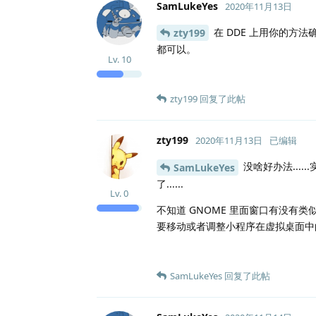
SamLukeYes
2020年11月13日
在 DDE 上用你的方
zty199
都可以。
Lv.
10
zty199
回复了此帖
zty199
2020年11月13日
已编辑
没啥好办法...
SamLukeYes
了......
Lv.
0
不知道 GNOME 里面窗口有没有类似
要移动或者调整小程序在虚拟桌面中
SamLukeYes
回复了此帖