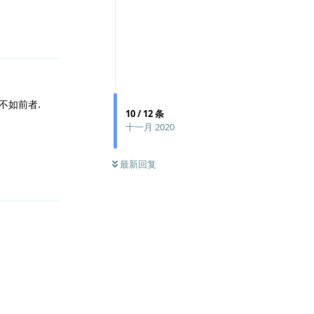
回复
定性不如前者.
10
/
12
条
十一月 2020
回复
最新回复
回复