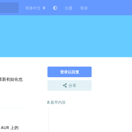
简体中文
注册
登录
登录以回复
器重新初始化也
分享
回复
最早内容
UR 上的