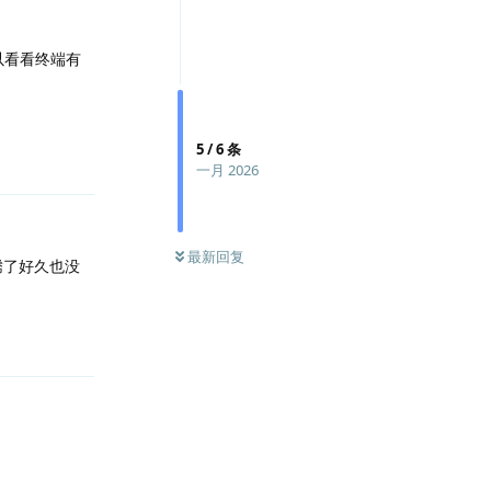
以看看终端有
回复
5
/
6
条
一月 2026
最新回复
，折腾了好久也没
回复