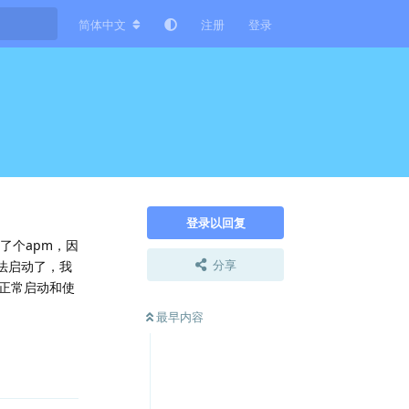
简体中文
注册
登录
登录以回复
多了个apm，因
分享
就无法启动了，我
正常启动和使
最早内容
回复