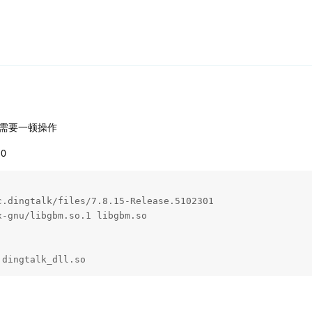
需要一顿操作
b0
.dingtalk/files/7.8.15-Release.5102301

-gnu/libgbm.so.1 libgbm.so

 dingtalk_dll.so