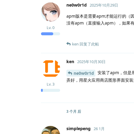
ne0w0r1d
2025年10月29日
apm版本是需要apm才能运行的（
没有apm（直接输入apm），如果有的话那就 s
Lv.
0
ken
回复了此帖
ken
2025年10月30日
安装了apm，但是用sud
ne0w0r1d
弄好，用星火应用商店图形界面安装还是
Lv.
3
3 个月
后
simplepeng
26 1月