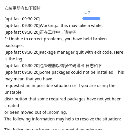
安装更新有如下报错：
Lv.
7
[apt-fast 09:30:20]
[apt-fast 09:30:20]Working... this may take a while.
[apt-fast 09:30:20]正在工作中，请稍等
E: Unable to correct problems, you have held broken
packages.
[apt-fast 09:30:20]Package manager quit with exit code. Here
is the log
[apt-fast 09:30:20]包管理器以错误代码退出.日志如下
[apt-fast 09:30:20]Some packages could not be installed. This
may mean that you have
requested an impossible situation or if you are using the
unstable
distribution that some required packages have not yet been
created
or been moved out of Incoming.
The following information may help to resolve the situation:
The following packages have unmet dependencies: