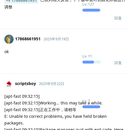
17868661951
Lv.
127
调整
回复
17868661951
2025年9月19日
ok
Lv.
11
回复
scriptsboy
2025年9月22日
[apt-fast 09:32:15]
Lv.
7
[apt-fast 09:32:15]Working... this may take a while.
[apt-fast 09:32:15]正在工作中，请稍等
E: Unable to correct problems, you have held broken
packages.
[apt-fast 09:32:15]Package manager quit with exit code. Here