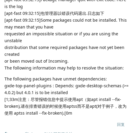
is the log
[apt-fast 09:32:15]包管理器以错误代码退出.日志如下
[apt-fast 09:32:15]Some packages could not be installed. This
may mean that you have
requested an impossible situation or if you are using the
unstable
distribution that some required packages have not yet been
created
or been moved out of Incoming.
The following information may help to resolve the situation:
The following packages have unmet dependencies:
gxde-top-panel-plugins : Depends: gxde-desktop-schemas (>=
4.0.2) but 4.0.1 is to be installed
[1;33m注意：尽管报错信息中提示使用apt（如apt install --fix-
broken),请在排查错误的时候使用aptss而不是apt(对于例子，改为
使用 aptss install --fix-broken).[0m
回复