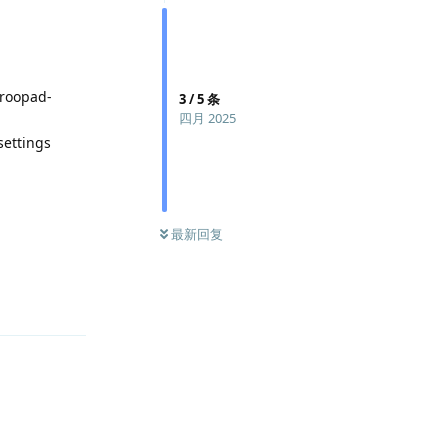
aroopad-
3
/
5
条
四月 2025
settings
最新回复
回复
回复