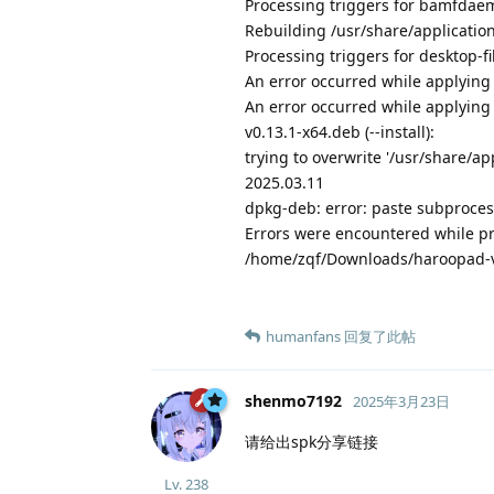
Processing triggers for bamfdaemo
Rebuilding /usr/share/application
Processing triggers for desktop-fil
An error occurred while applying
An error occurred while applyin
v0.13.1-x64.deb (--install):
trying to overwrite '/usr/share/a
2025.03.11
dpkg-deb: error: paste subprocess
Errors were encountered while p
/home/zqf/Downloads/haroopad-v
humanfans
回复了此帖
shenmo7192
2025年3月23日
请给出spk分享链接
Lv.
238