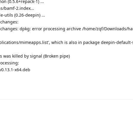
n (0.5.6+repack-1) ...
s/bamf-2.index...
e-utils (0.26-deepin) ...
 changes:
g changes: dpkg: error processing archive /home/zqf/Downloads/h
pplications/mimeapps.list', which is also in package deepin-default-
 was killed by signal (Broken pipe)
rocessing:
0.13.1-x64.deb