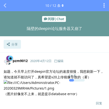
10
/
12
条
闲聊|Chat
隔壁的deepin论坛服务器又崩了
分享
pzm9012
2020年4月12日
已编辑
如题，今天早上打开deepin官方论坛的速度很慢，我想刷新一下，
Lv.
4
谁知道就不能访问了，真希望是v20上传镜像导致的（雾）
（图片好像发不上来，就是提示database error）
回复