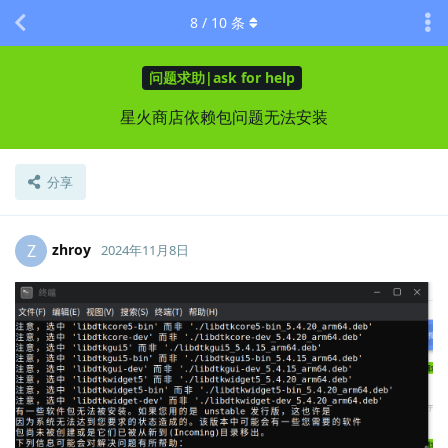
8
/
10
条
问题求助|ask for help
星火商店依赖包问题无法安装
分享
zhroy
Z
2024年11月8日
Lv.
0