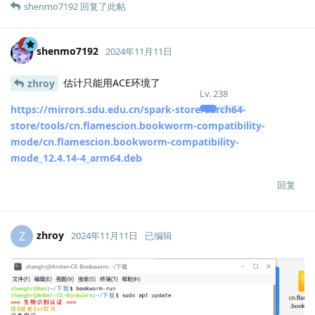
shenmo7192
回复了此帖
shenmo7192
2024年11月11日
估计只能用ACE环境了
zhroy
Lv.
238
https://mirrors.sdu.edu.cn/spark-store/aarch64-
store/tools/cn.flamescion.bookworm-compatibility-
mode/cn.flamescion.bookworm-compatibility-
mode_12.4.14-4_arm64.deb
回复
zhroy
Z
2024年11月11日
已编辑
Lv.
0