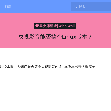
捐赠
星火愿望墙|wish wall
央视影音能否搞个Linux版本？
影和体育，大佬们能否搞个央视影音的LInux版本出来？很需要！