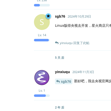
sgb76
2024年10月29日
S
Linux版得央视去开发，星火商店只
Lv.
14
yinxiuqu
回复了此帖
5 天
后
yinxiuqu
2024年11月3日
那好吧，我去央视官网反
sgb76
Lv.
1
2 年
后