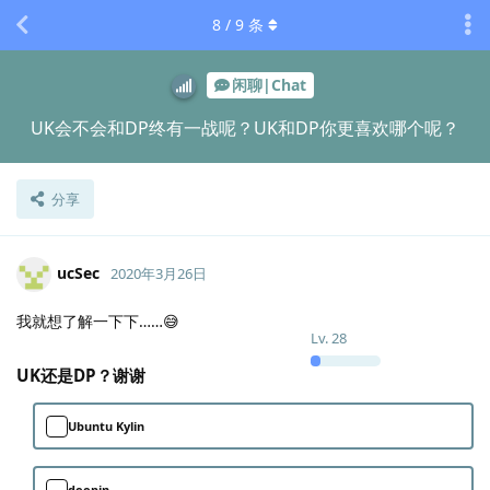
8
/
9
条
闲聊|Chat
UK会不会和DP终有一战呢？UK和DP你更喜欢哪个呢？
分享
ucSec
2020年3月26日
我就想了解一下下……😅
Lv.
28
UK还是DP？谢谢
Ubuntu Kylin
deepin