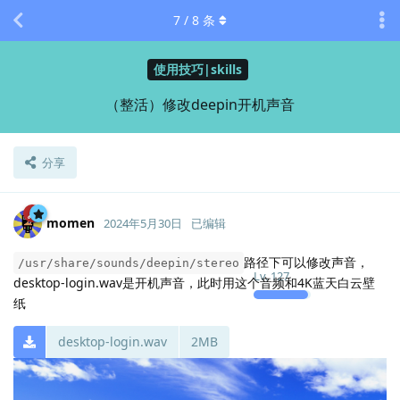
7
/
8
条
使用技巧|skills
（整活）修改deepin开机声音
分享
momen
2024年5月30日
已编辑
路径下可以修改声音，
/usr/share/sounds/deepin/stereo
Lv.
127
desktop-login.wav是开机声音，此时用这个音频和4K蓝天白云壁
纸
desktop-login.wav
2MB