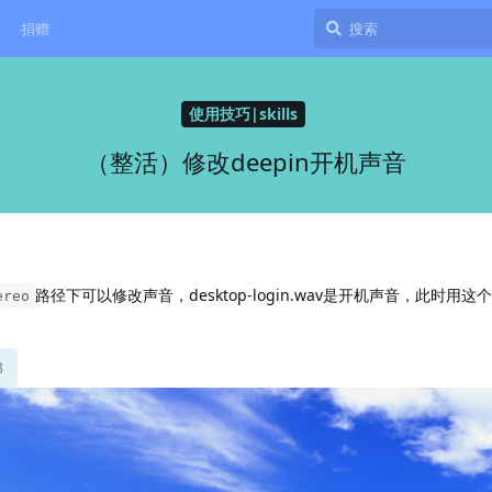
捐赠
使用技巧|skills
（整活）修改deepin开机声音
路径下可以修改声音，desktop-login.wav是开机声音，此时用这
ereo
B