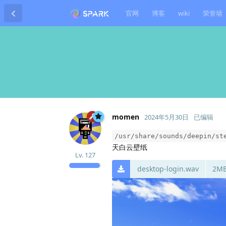
官网
博客
wiki
荣誉墙
momen
2024年5月30日
已编辑
/usr/share/sounds/deepin/st
天白云壁纸
Lv.
127
desktop-login.wav
2M