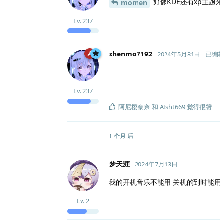
好像KDE还有xp主题
momen
Lv.
237
shenmo7192
2024年5月31日
已编
Lv.
237
阿尼樱奈奈
和
AIsht669
觉得很赞
1 个月
后
梦天涯
2024年7月13日
我的开机音乐不能用 关机的到时能用
Lv.
2