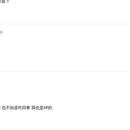
来着？
辑
 也不知道咋回事 我也是XP的