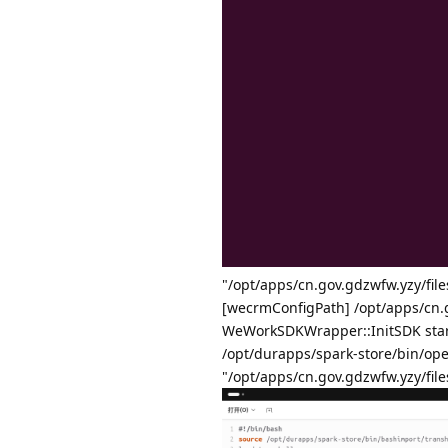
"/opt/apps/cn.gov.gdzwfw.yzy/fil
[wecrmConfigPath] /opt/apps/cn.g
WeWorkSDKWrapper::InitSDK start -
/opt/durapps/spark-store/bin
"/opt/apps/cn.gov.gdzwfw.yzy/fil