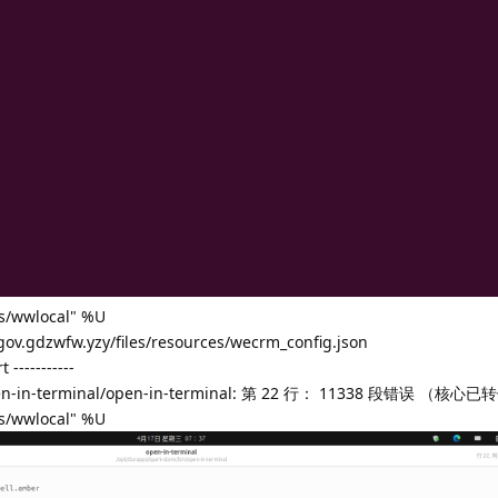
es/wwlocal" %U
ov.gdzwfw.yzy/files/resources/wecrm_config.json
----------
/open-in-terminal/open-in-terminal: 第 22 行： 11338 段错误 （核心
es/wwlocal" %U