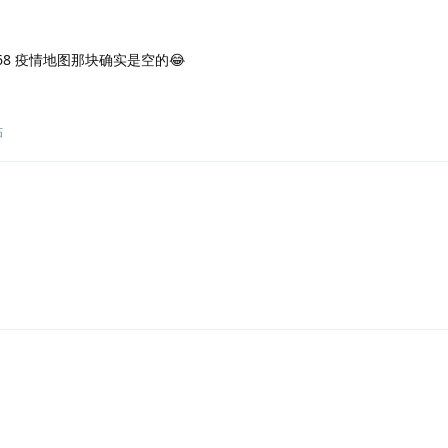
768 疫情地图那块确实是空的😂
帖