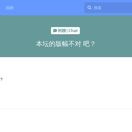
捐赠
闲聊|Chat
本坛的版幅不对 吧？
？