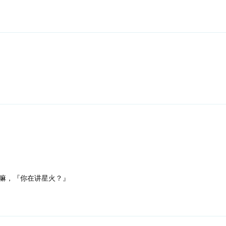
嘛，『你在讲星火？』