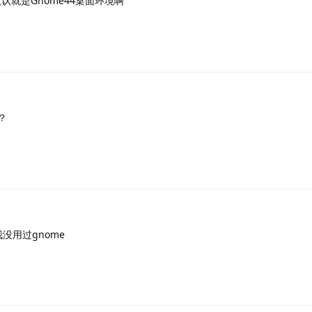
04默认就是Gnome44桌面环境啊
？
没用过gnome