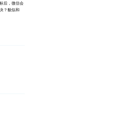
标后，微信会
决？貌似和
回复
回复