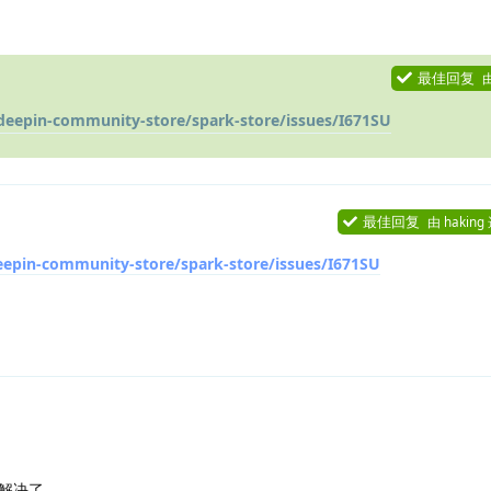
最佳回复
/deepin-community-store/spark-store/issues/I671SU
最佳回复
由
haking
eepin-community-store/spark-store/issues/I671SU
解决了。