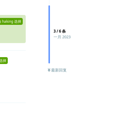
由
haking
选择
3
/
6
条
一月 2023
选择
最新回复
回复