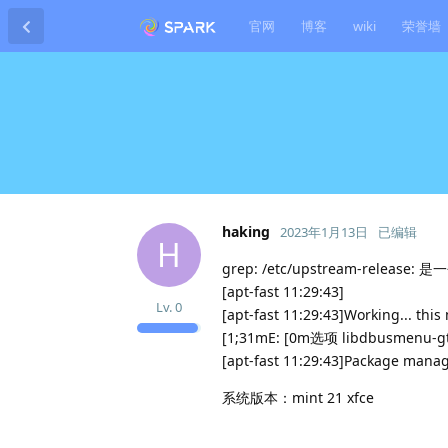
官网
博客
wiki
荣誉墙
haking
2023年1月13日
已编辑
H
grep: /etc/upstream-release:
[apt-fast 11:29:43]
Lv.
0
[apt-fast 11:29:43]Working... this
[1;31mE: [0m选项 libdbus
[apt-fast 11:29:43]Package manage
系统版本：mint 21 xfce