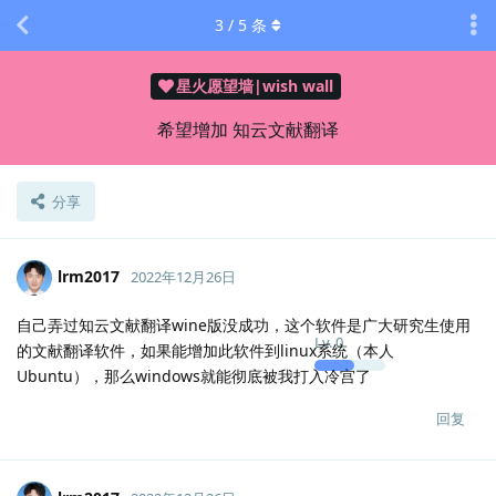
3
/
5
条
星火愿望墙|wish wall
希望增加 知云文献翻译
分享
lrm2017
2022年12月26日
自己弄过知云文献翻译wine版没成功，这个软件是广大研究生使用
Lv.
0
的文献翻译软件，如果能增加此软件到linux系统（本人
Ubuntu），那么windows就能彻底被我打入冷宫了
回复