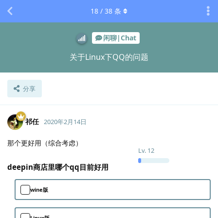
18
/
38
条
闲聊|Chat
关于Linux下QQ的问题
分享
祁任
2020年2月14日
那个更好用（综合考虑）
Lv.
12
deepin商店里哪个qq目前好用
wine版
Linux版