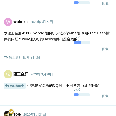
回复
wubozh
W
2020年3月27日
@猛王金肝#1000 xdroid版的QQ有没有wine版QQ的那个Flash插
Lv.
0
件的问题？wine版QQ的Flash插件问题蛮烦的。
回复
猛王金肝
回复了此帖
猛王金肝
猛
2020年3月28日
他就是安卓版的QQ啊，不用考虑flash的问题
wubozh
Lv.
0
回复
祁任
2020年3月31日