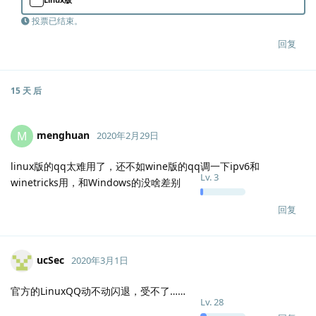
投票已结束。
回复
15 天
后
menghuan
M
2020年2月29日
linux版的qq太难用了，还不如wine版的qq调一下ipv6和
Lv.
3
winetricks用，和Windows的没啥差别
回复
ucSec
2020年3月1日
官方的LinuxQQ动不动闪退，受不了……
Lv.
28