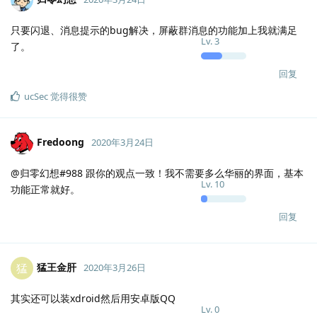
只要闪退、消息提示的bug解决，屏蔽群消息的功能加上我就满足
Lv.
3
了。
回复
ucSec
觉得很赞
Fredoong
2020年3月24日
@归零幻想#988 跟你的观点一致！我不需要多么华丽的界面，基本
Lv.
10
功能正常就好。
回复
猛王金肝
猛
2020年3月26日
其实还可以装xdroid然后用安卓版QQ
Lv.
0