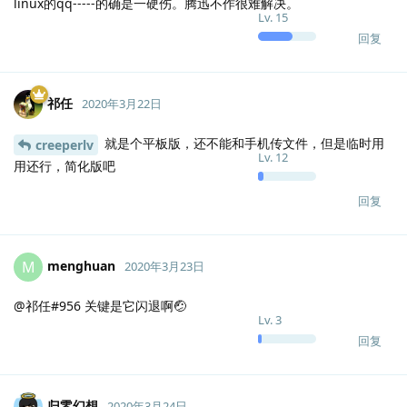
linux的qq-----的确是一硬伤。腾迅不作很难解决。
Lv.
15
回复
祁任
2020年3月22日
就是个平板版，还不能和手机传文件，但是临时用
creeperlv
Lv.
12
用还行，简化版吧
回复
menghuan
M
2020年3月23日
@祁任#956 关键是它闪退啊🤕
Lv.
3
回复
归零幻想
2020年3月24日