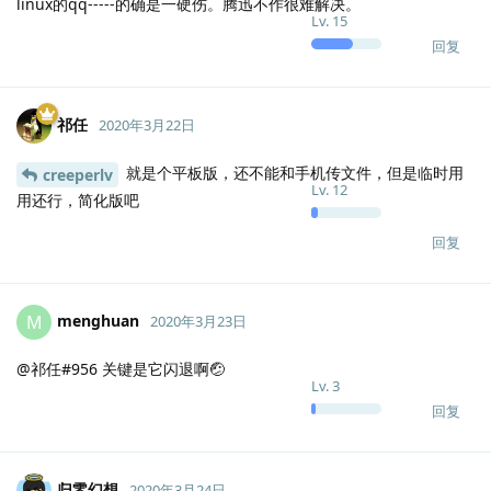
linux的qq-----的确是一硬伤。腾迅不作很难解决。
Lv.
15
回复
祁任
2020年3月22日
就是个平板版，还不能和手机传文件，但是临时用
creeperlv
Lv.
12
用还行，简化版吧
回复
menghuan
M
2020年3月23日
@祁任#956 关键是它闪退啊🤕
Lv.
3
回复
归零幻想
2020年3月24日