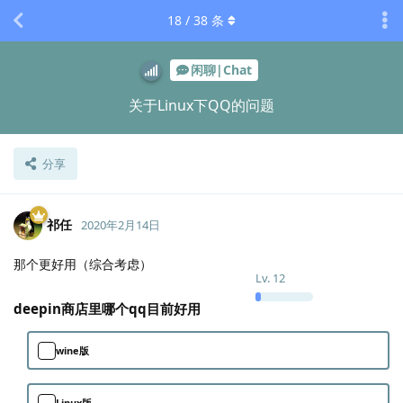
18
/
38
条
闲聊|Chat
关于Linux下QQ的问题
分享
祁任
2020年2月14日
那个更好用（综合考虑）
Lv.
12
deepin商店里哪个qq目前好用
wine版
Linux版