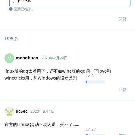
投票已结束。
回复
15 天
后
menghuan
M
2020年2月29日
linux版的qq太难用了，还不如wine版的qq调一下ipv6和
Lv.
3
winetricks用，和Windows的没啥差别
回复
ucSec
2020年3月1日
官方的LinuxQQ动不动闪退，受不了……
Lv.
28