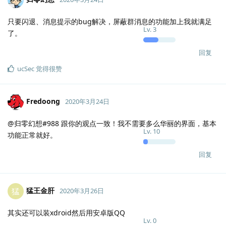
只要闪退、消息提示的bug解决，屏蔽群消息的功能加上我就满足
Lv.
3
了。
回复
ucSec
觉得很赞
Fredoong
2020年3月24日
@归零幻想#988 跟你的观点一致！我不需要多么华丽的界面，基本
Lv.
10
功能正常就好。
回复
猛王金肝
猛
2020年3月26日
其实还可以装xdroid然后用安卓版QQ
Lv.
0