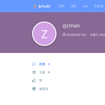
官网
博客
wiki
荣誉墙
zjcman
Z
2020年9月19日
注册于
20
回复
0
主题
0
赞
被提及