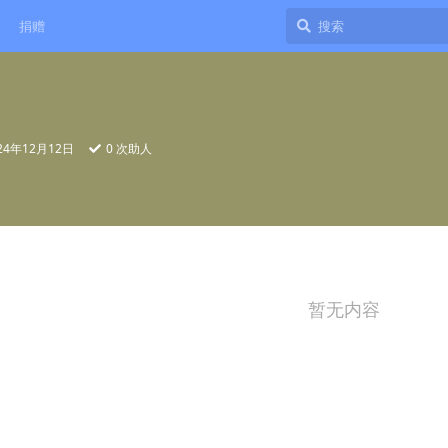
捐赠
24年12月12日
0
次助人
暂无内容