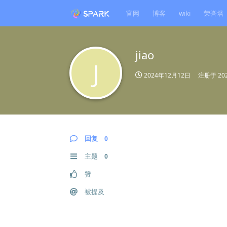
官网
博客
wiki
荣誉墙
jiao
J
2024年12月12日
注册于
20
回复
0
主题
0
赞
被提及