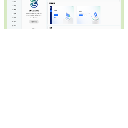
Copyright © 2020-NOW spark-app.store
All Rights Reserved Powered by DOSU Development Team
星火社区（DOSU社区），隶属于星火团队运营