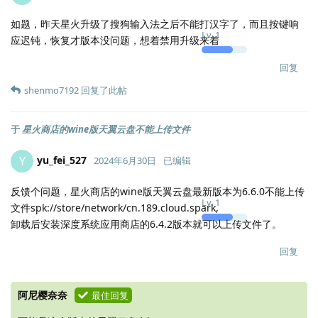
如题，昨天星火升级了搜狗输入法之后不能打汉字了，而且按键响
Lv.
1
应迟钝，恢复才版本没问题，想着禁用升级来着
回复
shenmo7192
回复了此帖
于
星火商店的wine版天翼云盘不能上传文件
yu_fei_527
Y
2024年6月30日
已编辑
反馈个问题，星火商店的wine版天翼云盘最新版本为6.6.0不能上传
Lv.
1
文件spk://store/network/cn.189.cloud.spark,
卸载后安装深度系统应用商店的6.4.2版本就可以上传文件了。
回复
阿尼樱奈奈
最佳回复