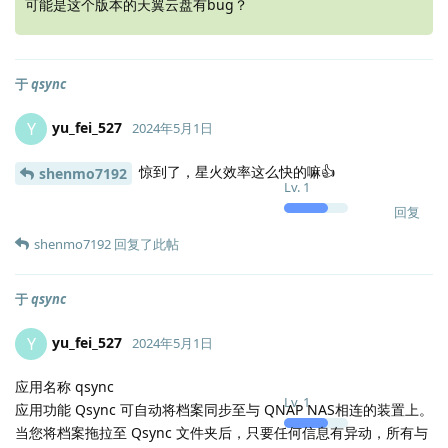
可能是这个版本的天翼云盘有bug？
于
qsync
yu_fei_527
Y
2024年5月1日
惊到了，星火效率这么快的嘛👍
shenmo7192
Lv.
1
回复
shenmo7192
回复了此帖
于
qsync
yu_fei_527
Y
2024年5月1日
应用名称 qsync
Lv.
1
应用功能 Qsync 可自动将档案同步至与 QNAP NAS相连的装置上。
当您将档案拖拉至 Qsync 文件夹后，只要任何信息有异动，所有与