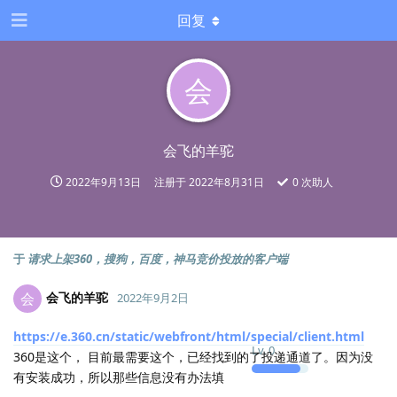
回复
会
会飞的羊驼
2022年9月13日
注册于
2022年8月31日
0
次助人
于
请求上架360，搜狗，百度，神马竞价投放的客户端
会飞的羊驼
会
2022年9月2日
https://e.360.cn/static/webfront/html/special/client.html
Lv.
0
360是这个， 目前最需要这个，已经找到的了投递通道了。因为没
有安装成功，所以那些信息没有办法填