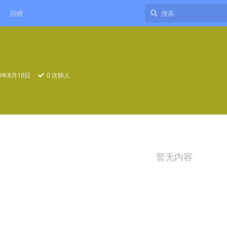
捐赠
23年8月10日
0
次助人
暂无内容