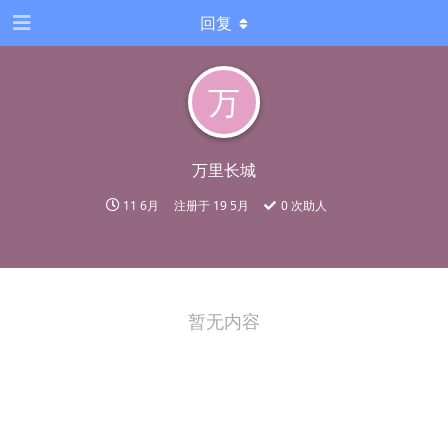
回复
万
万里长城
11 6月
注册于
19 5月
0
次助人
暂无内容