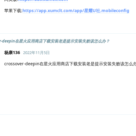
苹果下载:
https://app.xumclt.com/app/星耀U社.mobileconfig
over-deepin在星火应用商店下载安装老是提示安装失败该怎么办？
杨康136
2022年11月5日
crossover-deepin在星火应用商店下载安装老是提示安装失败该怎么