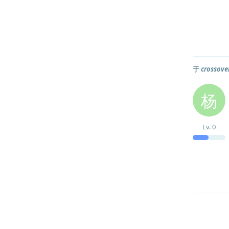
于
cross
杨
Lv.
0