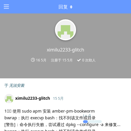
回复
ximilu2233-glitch
16 5月
注册于
15 5月
0
次助人
于
无法安装
ximilu2233-glitch
15 5月
1： 使用 sudo apm 安装 amber-pm-bookworm
Lv.
0
bwrap：执行 execvp bash：找不到该文件或目录
[警告]：命令执行失败，尝试通过 dpkg --configure -a 来修复...