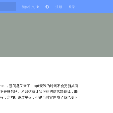
简体中文
注册
登录
/wps ，那问题又来了，apt安装的时候不会更新桌面
不开微信咯。所以这就让我很想把商店卸载掉，顺
程，之前听说过星火，但是当时官网崩了我也没下
回复