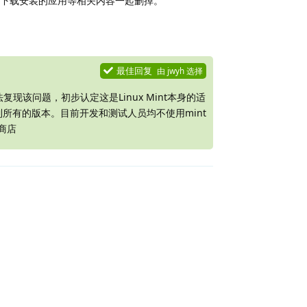
下载安装的应用等相关内容一起删掉。
回复
最佳回复
由
jwyh
选择
）无法复现该问题，初步认定这是Linux Mint本身的适
到所有的版本。目前开发和测试人员均不使用mint
商店