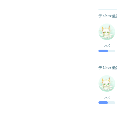
于
Linu
Lv.
0
于
Linu
Lv.
0