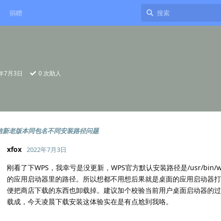
捐赠
2年7月3日
0
次助人
x微信新老版本同包名不同安装路径问题
xfox
2022年7月3日
刚看了下WPS，我幸亏是没更新，WPS官方默认安装路径是/usr/bin
的应用启动器里的路径。所以想都不用想后果就是桌面的应用启动器打
便把商店下载的东西也卸载掉。建议加个校验当前用户桌面启动器的过
载成，今天凌晨下载安装这体验实在是有点尬到我咯。