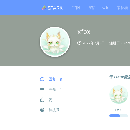
官网
博客
wiki
荣誉墙
xfox
2022年7月3日
注册于
202
于
Linu
回复
3
主题
1
赞
被提及
Lv.
0