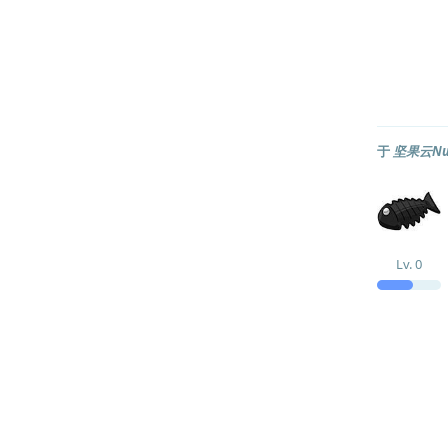
于
坚果云Nu
Lv.
0