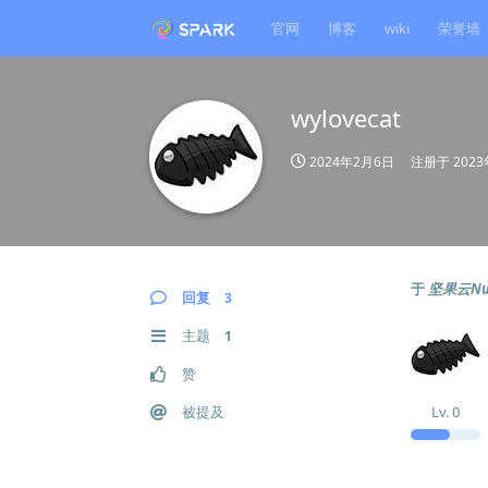
官网
博客
wiki
荣誉墙
wylovecat
2024年2月6日
注册于
202
于
坚果云Nu
回复
3
主题
1
赞
被提及
Lv.
0