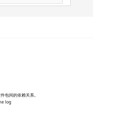
回复
软件包间的依赖关系。
he log