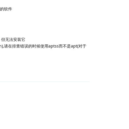
的软件
.14.1) 但无法安装它
roken),请在排查错误的时候使用aptss而不是apt(对于
回复
回复