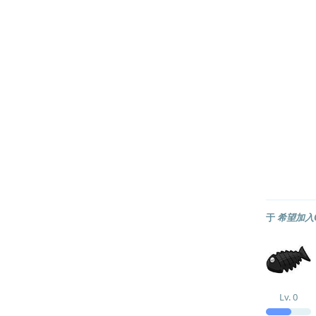
于
希望加入C
Lv.
0